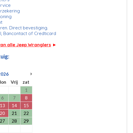
rvice
erzekering
ioning
ht
ren. Direct bevestiging.
l, Bancontact of Credticard
van alle Jeep Wranglers
►
uig:
2026
don
Vrij
zat
1
6
7
8
13
14
15
20
21
22
27
28
29