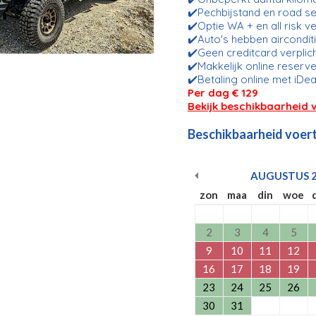
✔️Pechbijstand en road se
✔️Optie WA + en all risk v
✔️Auto's hebben aircondit
✔️Geen creditcard verplic
✔️Makkelijk online reserve
✔️Betaling online met iDea
Per dag € 129
Bekijk beschikbaarheid 
Beschikbaarheid voert
AUGUSTUS
zon
maa
din
woe
2
3
4
5
9
10
11
12
16
17
18
19
23
24
25
26
30
31