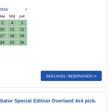
2026
don
Vrij
zat
3
4
5
10
11
12
17
18
19
24
25
26
BEKIJKEN / RESERVEREN ⇒
iator Special Edition Overland 4x4 pick-