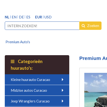
NL
EN
DE
ES
EUR
USD
Zoeken
Premium Auto's
Premium Au
Categorieën
huurauto's:
Kleine huurauto Curacao
Midzise autos Curacao
Jeep Wranglers Curacao