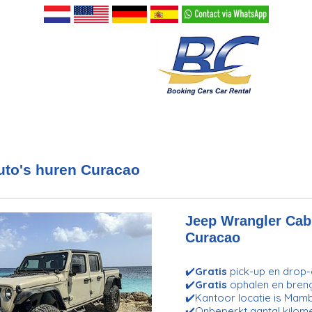
to's huren Curacao
Jeep Wrangler Cabr
Curacao
✔️
Gratis
pick-up en drop-o
✔️
Gratis
ophalen en bren
✔️Kantoor locatie is Mam
✔️Onbeperkt aantal kilom