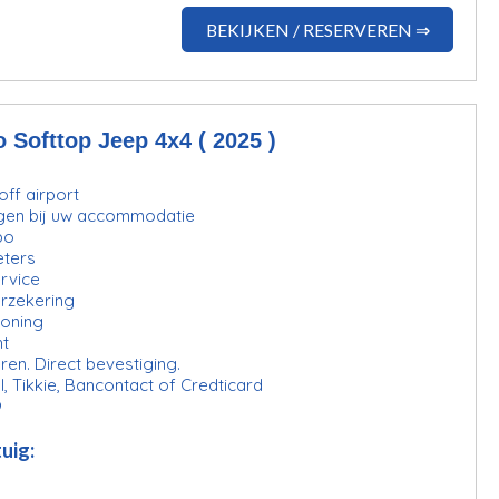
BEKIJKEN / RESERVEREN ⇒
 Softtop Jeep 4x4 ( 2025 )
ff airport
gen bij uw accommodatie
bo
eters
rvice
erzekering
ioning
ht
ren. Direct bevestiging.
l, Tikkie, Bancontact of Credticard
9
uig: