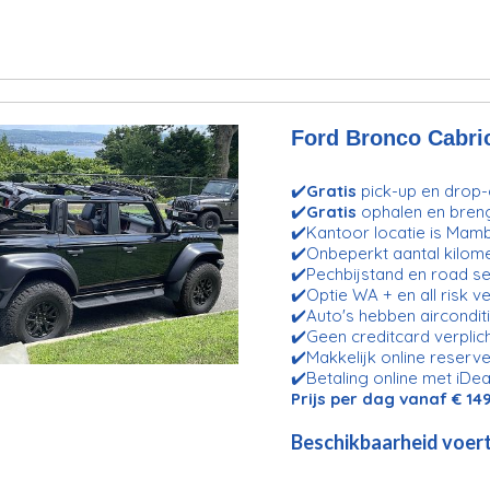
Ford Bronco Cabrio
✔️
Gratis
pick-up en drop-o
✔️
Gratis
ophalen en bren
✔️Kantoor locatie is Mam
✔️Onbeperkt aantal kilom
✔️Pechbijstand en road se
✔️Optie WA + en all risk v
✔️Auto's hebben aircondit
✔️Geen creditcard verplic
✔️Makkelijk online reserve
✔️Betaling online met iDea
Prijs per dag vanaf € 14
Beschikbaarheid voert