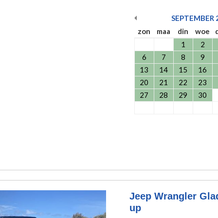
SEPTEMBER
zon
maa
din
woe
1
2
6
7
8
9
13
14
15
16
20
21
22
23
27
28
29
30
Jeep Wrangler Glad
up