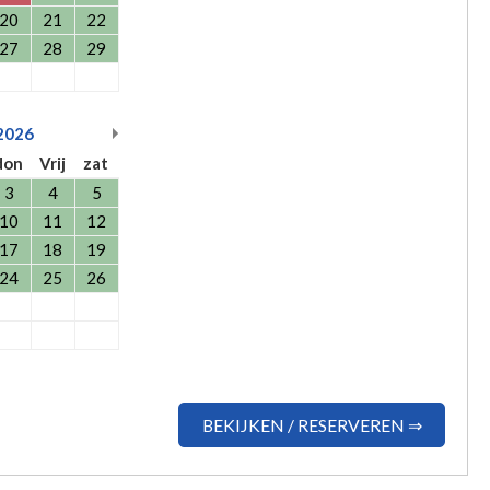
20
21
22
27
28
29
2026
don
Vrij
zat
3
4
5
10
11
12
17
18
19
24
25
26
BEKIJKEN / RESERVEREN ⇒