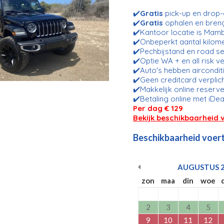
✔️
Gratis
pick-up en drop-o
✔️
Gratis
ophalen en bren
✔️Kantoor locatie is Mam
✔️Onbeperkt aantal kilom
✔️Pechbijstand en road se
✔️Optie WA + en all risk v
✔️Auto's hebben aircondit
✔️Geen creditcard verplic
✔️Makkelijk online reserve
✔️Betaling online met iDea
Per dag € 129
Bekijk beschikbaarheid 
Beschikbaarheid voert
AUGUSTUS
zon
maa
din
woe
2
3
4
5
9
10
11
12