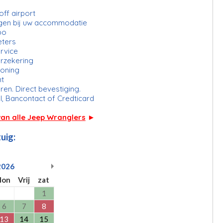
ff airport
gen bij uw accommodatie
bo
eters
rvice
erzekering
ioning
ht
ren. Direct bevestiging.
l, Bancontact of Credticard
van alle Jeep Wranglers
►
uig:
2026
don
Vrij
zat
1
6
7
8
13
14
15