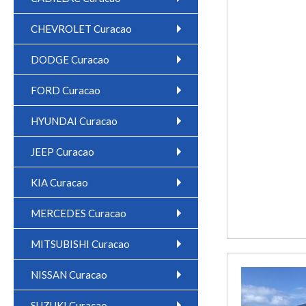
CHEVROLET Curacao
DODGE Curacao
FORD Curacao
HYUNDAI Curacao
JEEP Curacao
KIA Curacao
MERCEDES Curacao
MITSUBISHI Curacao
NISSAN Curacao
SUZUKI Curacao