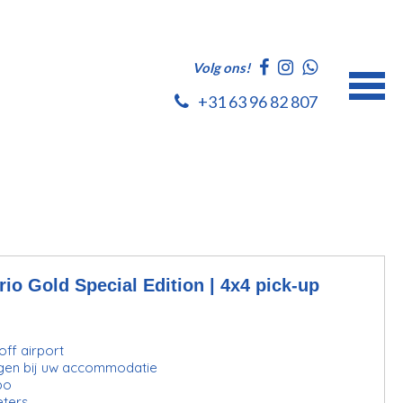
Volg ons!
+31 63 96 82 807
io Gold Special Edition | 4x4 pick-up
ff airport
gen bij uw accommodatie
bo
eters