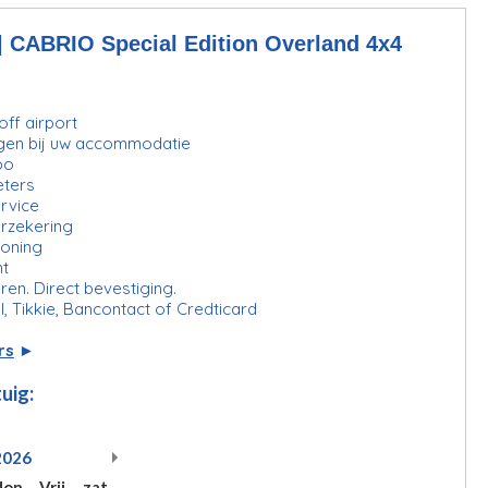
CABRIO Special Edition Overland 4x4
ff airport
gen bij uw accommodatie
bo
eters
rvice
erzekering
ioning
ht
ren. Direct bevestiging.
l, Tikkie, Bancontact of Credticard
rs
►
uig:
2026
don
Vrij
zat