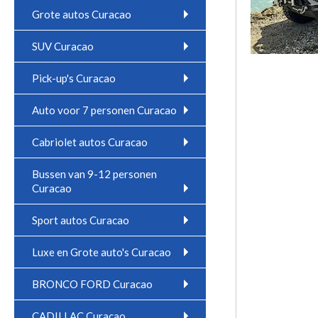
Grote autos Curacao
SUV Curacao
Pick-up's Curacao
Auto voor 7 personen Curacao
Cabriolet autos Curacao
Bussen van 9-12 personen
Curacao
Sport autos Curacao
Luxe en Grote auto's Curacao
BRONCO FORD Curacao
CADILLAC Curacao