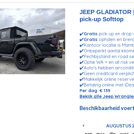
JEEP GLADIATOR | 
pick-up Softtop
✔️
Gratis
pick-up en drop-o
✔️
Gratis
ophalen en bren
✔️Kantoor locatie is Mam
✔️Onbeperkt aantal kilom
✔️Pechbijstand en road se
✔️Optie WA + en all risk v
✔️Auto's hebben aircondit
✔️Geen creditcard verplic
✔️Makkelijk online reserve
✔️Betaling online met iDea
Per dag € 139
Bekijk alle Jeep Wrangle
Beschikbaarheid voert
AUGUSTUS
zon
maa
din
woe