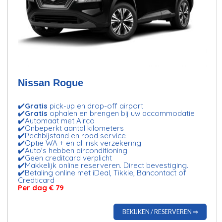
Nissan Rogue
✔️
Gratis
pick-up en drop-off airport
✔️
Gratis
ophalen en brengen bij uw accommodatie
✔️Automaat met Airco
✔️Onbeperkt aantal kilometers
✔️Pechbijstand en road service
✔️Optie WA + en all risk verzekering
✔️Auto's hebben airconditioning
✔️Geen creditcard verplicht
✔️Makkelijk online reserveren. Direct bevestiging.
✔️Betaling online met iDeal, Tikkie, Bancontact of
Credticard
Per dag € 79
BEKIJKEN / RESERVEREN ⇒