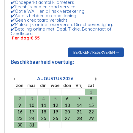
✔️Onbeperkt aantal kilometers
✔️Pechbijstand en road service
✔️Optie WA + en all risk verzekering
✔️Auto's hebben airconditioning
✔️Geen creditcard verplicht
✔️Makkelijk online reserveren. Direct bevestiging.
✔️Betaling online met iDeal, Tikkie, Bancontact of
Credticard
Per dag € 55
BEKIJKEN / RESERVEREN ⇒
Beschikbaarheid voertuig:
AUGUSTUS
2026
zon
maa
din
woe
don
Vrij
zat
1
2
3
4
5
6
7
8
9
10
11
12
13
14
15
16
17
18
19
20
21
22
23
24
25
26
27
28
29
30
31