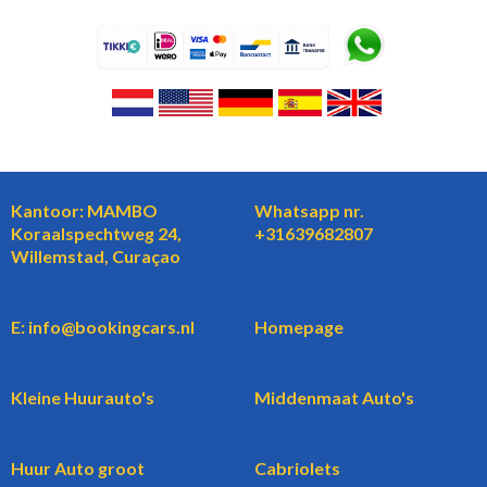
Kantoor: MAMBO
Whatsapp nr.
Koraalspechtweg 24,
+31639682807
Willemstad, Curaçao
E: info@bookingcars.nl
Homepage
Kleine Huurauto's
Middenmaat Auto's
Huur Auto groot
Cabriolets