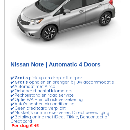
Nissan Note | Automatic 4 Doors
✔️
Gratis
pick-up en drop-off airport
✔️
Gratis
ophalen en brengen bij uw accommodatie
✔️Automaat met Airco
✔️Onbeperkt aantal kilometers
✔️Pechbijstand en road service
✔️Optie WA + en all risk verzekering
✔️Auto's hebben airconditioning
✔️Geen creditcard verplicht
✔️Makkelijk online reserveren. Direct bevestiging.
✔️Betaling online met iDeal, Tikkie, Bancontact of
Credticard
Per dag € 45