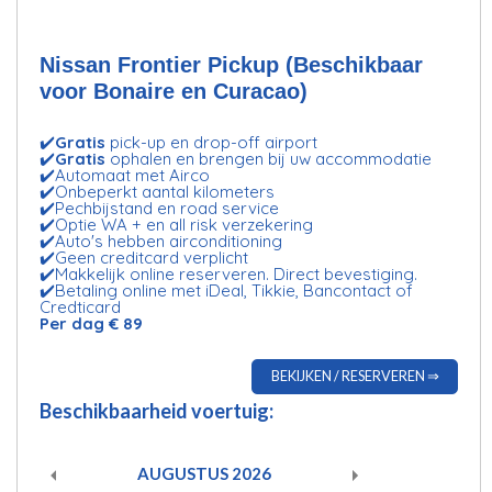
Nissan Frontier Pickup (Beschikbaar
voor Bonaire en Curacao)
✔️
Gratis
pick-up en drop-off airport
✔️
Gratis
ophalen en brengen bij uw accommodatie
✔️Automaat met Airco
✔️Onbeperkt aantal kilometers
✔️Pechbijstand en road service
✔️Optie WA + en all risk verzekering
✔️Auto's hebben airconditioning
✔️Geen creditcard verplicht
✔️Makkelijk online reserveren. Direct bevestiging.
✔️Betaling online met iDeal, Tikkie, Bancontact of
Credticard
Per dag € 89
BEKIJKEN / RESERVEREN ⇒
Beschikbaarheid voertuig:
AUGUSTUS
2026