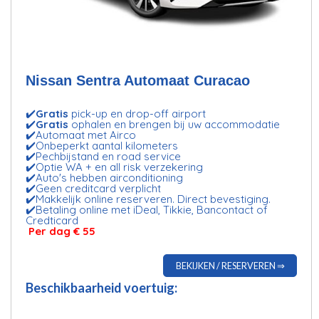
Nissan Sentra Automaat Curacao
✔️
Gratis
pick-up en drop-off airport
✔️
Gratis
ophalen en brengen bij uw accommodatie
✔️Automaat met Airco
✔️Onbeperkt aantal kilometers
✔️Pechbijstand en road service
✔️Optie WA + en all risk verzekering
✔️Auto's hebben airconditioning
✔️Geen creditcard verplicht
✔️Makkelijk online reserveren. Direct bevestiging.
✔️Betaling online met iDeal, Tikkie, Bancontact of
Credticard
Per dag € 55
BEKIJKEN / RESERVEREN ⇒
Beschikbaarheid voertuig: