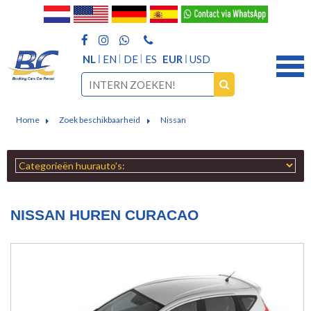
NL
EN
DE
ES
EUR
USD
Home
Zoek beschikbaarheid
Nissan
NISSAN HUREN CURACAO