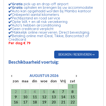
✔️
Gratis
pick-up en drop-off airport
✔️
Gratis
ophalen en brengen bij uw accommodatie
✔️Auto kan opgehaald worden bij Mambo kantoor
✔️Onbeperkt aantal kilometers
✔️Pechbijstand en road service
✔️Optie WA + en all risk verzekering
✔️Auto's hebben airconditioning
✔️Geen creditcard verplicht
✔️Makkelijk online reserveren. Direct bevestiging.
✔️Betaling online met iDeal, Tikkie, Bancontact of
Credticard
Per dag € 79
BEKIJKEN / RESERVEREN ⇒
Beschikbaarheid voertuig:
AUGUSTUS
2026
zon
maa
din
woe
don
Vrij
zat
1
2
3
4
5
6
7
8
9
10
11
12
13
14
15
16
17
18
19
20
21
22