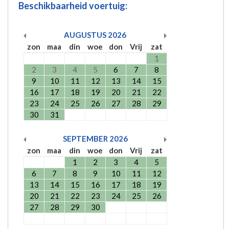
Beschikbaarheid voertuig:
AUGUSTUS
2026
zon
maa
din
woe
don
Vrij
zat
1
2
3
4
5
6
7
8
9
10
11
12
13
14
15
16
17
18
19
20
21
22
23
24
25
26
27
28
29
30
31
SEPTEMBER
2026
zon
maa
din
woe
don
Vrij
zat
1
2
3
4
5
6
7
8
9
10
11
12
13
14
15
16
17
18
19
20
21
22
23
24
25
26
27
28
29
30