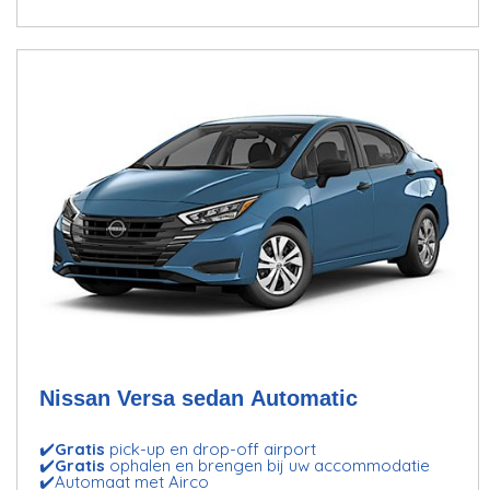
Nissan Versa sedan Automatic
✔️
Gratis
pick-up en drop-off airport
✔️
Gratis
ophalen en brengen bij uw accommodatie
✔️Automaat met Airco