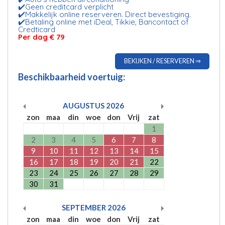
✔️Geen creditcard verplicht
✔️Makkelijk online reserveren. Direct bevestiging.
✔️Betaling online met iDeal, Tikkie, Bancontact of
Credticard
Per dag € 79
BEKIJKEN / RESERVEREN ⇒
Beschikbaarheid voertuig:
AUGUSTUS
2026
zon
maa
din
woe
don
Vrij
zat
1
2
3
4
5
6
7
8
9
10
11
12
13
14
15
16
17
18
19
20
21
22
23
24
25
26
27
28
29
30
31
SEPTEMBER
2026
zon
maa
din
woe
don
Vrij
zat