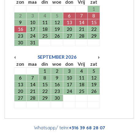
zon
maa
din
woe
don
Vrij
zat
1
2
3
4
5
6
7
8
9
10
11
12
13
14
15
16
17
18
19
20
21
22
23
24
25
26
27
28
29
30
31
SEPTEMBER
2026
zon
maa
din
woe
don
Vrij
zat
1
2
3
4
5
6
7
8
9
10
11
12
13
14
15
16
17
18
19
20
21
22
23
24
25
26
27
28
29
30
Whatsapp/ telnr.
+316 39 68 28 07