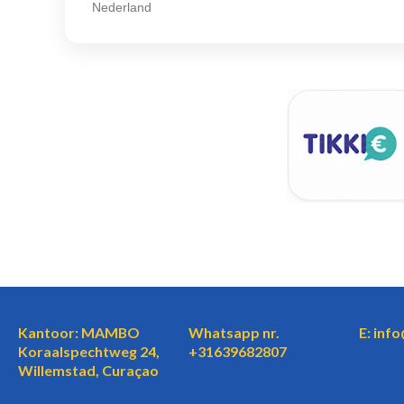
Nederland
Kantoor: MAMBO
Whatsapp nr.
E: inf
Koraalspechtweg 24,
+31639682807
Willemstad, Curaçao