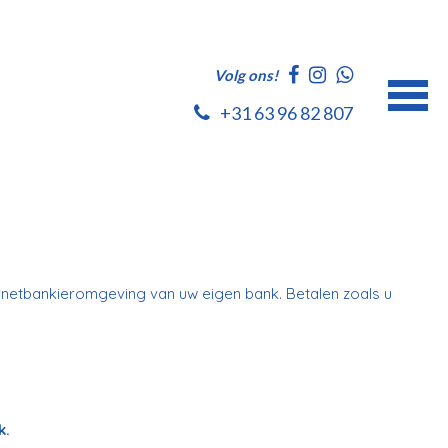
Volg ons!
+31 63 96 82 807
ternetbankieromgeving van uw eigen bank. Betalen zoals u
k.