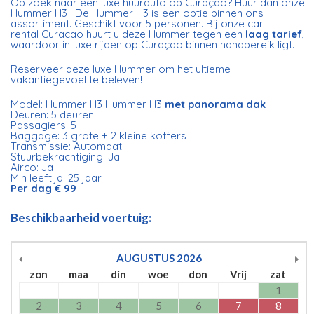
Op zoek naar een luxe huurauto op Curaçao? Huur dan onze
Hummer H3 ! De Hummer H3 is een optie binnen ons
assortiment. Geschikt voor 5 personen. Bij onze car
rental Curacao huurt u deze Hummer tegen een
laag tarief
,
waardoor in luxe rijden op Curaçao binnen handbereik ligt.
Reserveer deze luxe Hummer om het ultieme
vakantiegevoel te beleven!
Model: Hummer H3 Hummer H3
met panorama dak
Deuren: 5 deuren
Passagiers: 5
Baggage: 3 grote + 2 kleine koffers
Transmissie: Automaat
Stuurbekrachtiging: Ja
Airco: Ja
Min leeftijd: 25 jaar
Per dag € 99
Beschikbaarheid voertuig:
AUGUSTUS
2026
zon
maa
din
woe
don
Vrij
zat
1
2
3
4
5
6
7
8