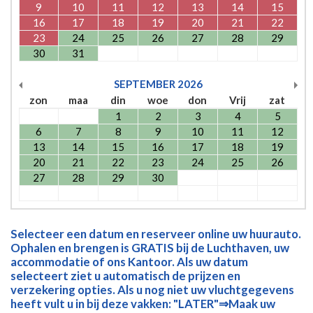
9
10
11
12
13
14
15
16
17
18
19
20
21
22
23
24
25
26
27
28
29
30
31
SEPTEMBER
2026
zon
maa
din
woe
don
Vrij
zat
1
2
3
4
5
6
7
8
9
10
11
12
13
14
15
16
17
18
19
20
21
22
23
24
25
26
27
28
29
30
Selecteer een datum en reserveer online uw huurauto.
Ophalen en brengen is GRATIS bij de Luchthaven, uw
accommodatie of ons Kantoor. Als uw datum
selecteert ziet u automatisch de prijzen en
verzekering opties. Als u nog niet uw vluchtgegevens
heeft vult u in bij deze vakken: "LATER"⇒Maak uw