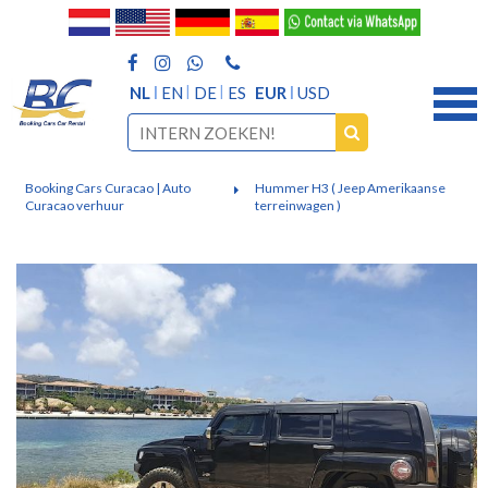
NL
EN
DE
ES
EUR
USD
Booking Cars Curacao | Auto
Hummer H3 ( Jeep Amerikaanse
Curacao verhuur
terreinwagen )