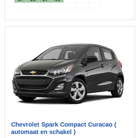
Chevrolet Spark Compact Curacao (
automaat en schakel )