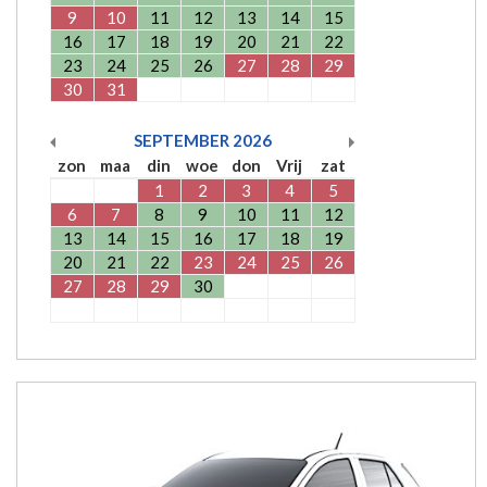
9
10
11
12
13
14
15
16
17
18
19
20
21
22
23
24
25
26
27
28
29
30
31
SEPTEMBER
2026
zon
maa
din
woe
don
Vrij
zat
1
2
3
4
5
6
7
8
9
10
11
12
13
14
15
16
17
18
19
20
21
22
23
24
25
26
27
28
29
30