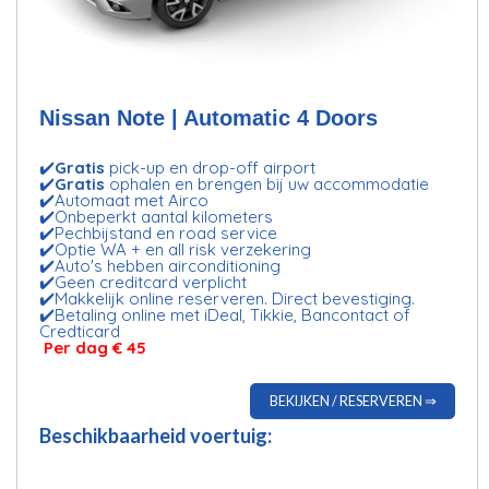
Nissan Note | Automatic 4 Doors
✔️
Gratis
pick-up en drop-off airport
✔️
Gratis
ophalen en brengen bij uw accommodatie
✔️Automaat met Airco
✔️Onbeperkt aantal kilometers
✔️Pechbijstand en road service
✔️Optie WA + en all risk verzekering
✔️Auto's hebben airconditioning
✔️Geen creditcard verplicht
✔️Makkelijk online reserveren. Direct bevestiging.
✔️Betaling online met iDeal, Tikkie, Bancontact of
Credticard
Per dag € 45
BEKIJKEN / RESERVEREN ⇒
Beschikbaarheid voertuig: