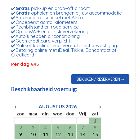
✔️
Gratis
pick-up en drop-off airport
✔️
Gratis
ophalen en brengen bij uw accommodatie
✔️Automaat of schakel met Airco
✔️Onbeperkt aantal kilometers
✔️Pechbijstand en road service
✔️Optie WA + en all risk verzekering
✔️Auto's hebben airconditioning
✔️Geen creditcard verplicht
✔️Makkelijk online reserveren. Direct bevestiging.
✔️Betaling online met iDeal, Tikkie, Bancontact of
Credticard
Per dag
€45
BEKIJKEN / RESERVEREN ⇒
Beschikbaarheid voertuig:
AUGUSTUS
2026
zon
maa
din
woe
don
Vrij
zat
1
2
3
4
5
6
7
8
9
10
11
12
13
14
15