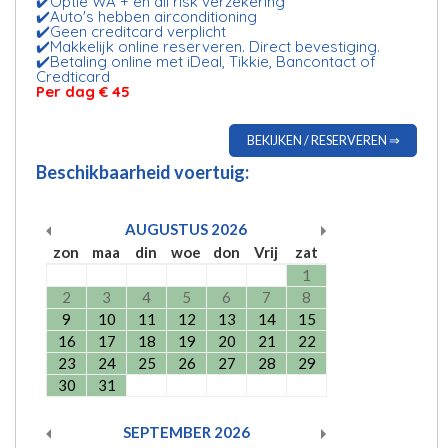
✔️Optie WA + en all risk verzekering
✔️Auto's hebben airconditioning
✔️Geen creditcard verplicht
✔️Makkelijk online reserveren. Direct bevestiging.
✔️Betaling online met iDeal, Tikkie, Bancontact of
Credticard
Per dag € 45
BEKIJKEN / RESERVEREN ⇒
Beschikbaarheid voertuig:
AUGUSTUS
2026
zon
maa
din
woe
don
Vrij
zat
1
2
3
4
5
6
7
8
9
10
11
12
13
14
15
16
17
18
19
20
21
22
23
24
25
26
27
28
29
30
31
SEPTEMBER
2026