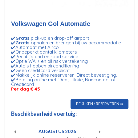
Volkswagen Gol Automatic
✔️
Gratis
pick-up en drop-off airport
✔️
Gratis
ophalen en brengen bij uw accommodatie
✔️Automaat met Airco
✔️Onbeperkt aantal kilometers
✔️Pechbijstand en road service
✔️Optie WA + en all risk verzekering
✔️Auto's hebben airconditioning
✔️Geen creditcard verplicht
✔️Makkelijk online reserveren. Direct bevestiging.
✔️Betaling online met iDeal, Tikkie, Bancontact of
Credticard
Per dag € 45
BEKIJKEN / RESERVEREN ⇒
Beschikbaarheid voertuig:
AUGUSTUS
2026