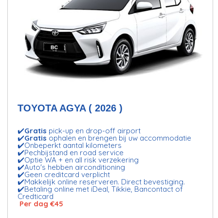
TOYOTA AGYA ( 2026 )
✔️
Gratis
pick-up en drop-off airport
✔️
Gratis
ophalen en brengen bij uw accommodatie
✔️Onbeperkt aantal kilometers
✔️Pechbijstand en road service
✔️Optie WA + en all risk verzekering
✔️Auto's hebben airconditioning
✔️Geen creditcard verplicht
✔️Makkelijk online reserveren. Direct bevestiging.
✔️Betaling online met iDeal, Tikkie, Bancontact of
Credticard
Per dag €45