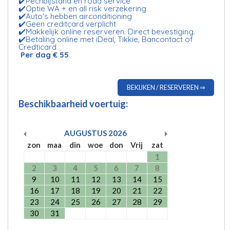
✔️Pechbijstand en road service
✔️Optie WA + en all risk verzekering
✔️Auto's hebben airconditioning
✔️Geen creditcard verplicht
✔️Makkelijk online reserveren. Direct bevestiging.
✔️Betaling online met iDeal, Tikkie, Bancontact of
Credticard
Per dag € 55
BEKIJKEN / RESERVEREN ⇒
Beschikbaarheid voertuig:
AUGUSTUS
2026
zon
maa
din
woe
don
Vrij
zat
1
2
3
4
5
6
7
8
9
10
11
12
13
14
15
16
17
18
19
20
21
22
23
24
25
26
27
28
29
30
31