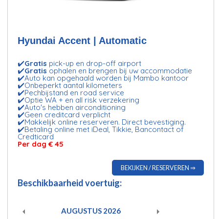
Hyundai Accent | Automatic
✔️
Gratis
pick-up en drop-off airport
✔️
Gratis
ophalen en brengen bij uw accommodatie
✔️Auto kan opgehaald worden bij
Mambo kantoor
✔️Onbeperkt aantal kilometers
✔️Pechbijstand en road service
✔️Optie WA + en all risk verzekering
✔️Auto's hebben airconditioning
✔️Geen creditcard verplicht
✔️Makkelijk online reserveren. Direct bevestiging.
✔️Betaling online met iDeal, Tikkie, Bancontact of
Credticard
Per dag € 45
BEKIJKEN / RESERVEREN ⇒
Beschikbaarheid voertuig:
AUGUSTUS
2026