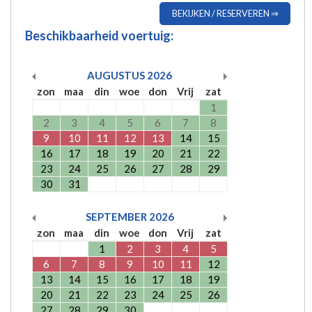
BEKIJKEN / RESERVEREN ⇒
Beschikbaarheid voertuig:
AUGUSTUS
2026
zon
maa
din
woe
don
Vrij
zat
1
2
3
4
5
6
7
8
9
10
11
12
13
14
15
16
17
18
19
20
21
22
23
24
25
26
27
28
29
30
31
SEPTEMBER
2026
zon
maa
din
woe
don
Vrij
zat
1
2
3
4
5
6
7
8
9
10
11
12
13
14
15
16
17
18
19
20
21
22
23
24
25
26
27
28
29
30