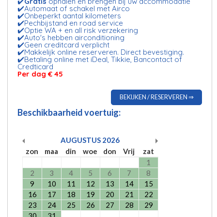
✔️
Gratis
ophalen en brengen bij uw accommodatie
✔️Automaat of schakel met Airco
✔️Onbeperkt aantal kilometers
✔️Pechbijstand en road service
✔️Optie WA + en all risk verzekering
✔️Auto's hebben airconditioning
✔️Geen creditcard verplicht
✔️Makkelijk online reserveren. Direct bevestiging.
✔️Betaling online met iDeal, Tikkie, Bancontact of
Credticard
Per dag
€ 45
BEKIJKEN / RESERVEREN ⇒
Beschikbaarheid voertuig:
AUGUSTUS
2026
zon
maa
din
woe
don
Vrij
zat
1
2
3
4
5
6
7
8
9
10
11
12
13
14
15
16
17
18
19
20
21
22
23
24
25
26
27
28
29
30
31