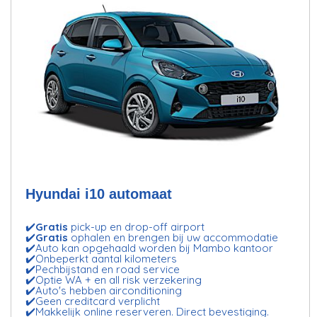
Hyundai i10 automaat
✔️
Gratis
pick-up en drop-off airport
✔️
Gratis
ophalen en brengen bij uw accommodatie
✔️Auto kan opgehaald worden bij
Mambo kantoor
✔️Onbeperkt aantal kilometers
✔️Pechbijstand en road service
✔️Optie WA + en all risk verzekering
✔️Auto's hebben airconditioning
✔️Geen creditcard verplicht
✔️Makkelijk online reserveren. Direct bevestiging.