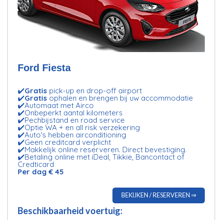
Ford Fiesta
✔️
Gratis
pick-up en drop-off airport
✔️
Gratis
ophalen en brengen bij uw accommodatie
✔️Automaat met Airco
✔️Onbeperkt aantal kilometers
✔️Pechbijstand en road service
✔️Optie WA + en all risk verzekering
✔️Auto's hebben airconditioning
✔️Geen creditcard verplicht
✔️Makkelijk online reserveren. Direct bevestiging.
✔️Betaling online met iDeal, Tikkie, Bancontact of
Credticard
Per dag € 45
BEKIJKEN / RESERVEREN ⇒
Beschikbaarheid voertuig: