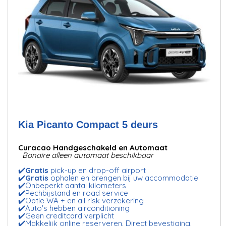
Kia Picanto Compact 5 deurs
Curacao Handgeschakeld en Automaat
Bonaire alleen automaat beschikbaar
✔️
Gratis
pick-up en drop-off airport
✔️
Gratis
ophalen en brengen bij uw accommodatie
✔️Onbeperkt aantal kilometers
✔️Pechbijstand en road service
✔️Optie WA + en all risk verzekering
✔️Auto's hebben airconditioning
✔️Geen creditcard verplicht
✔️Makkelijk online reserveren. Direct bevestiging.