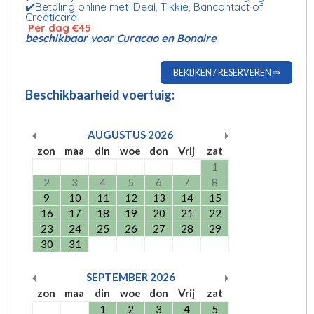
✔️Betaling online met iDeal, Tikkie, Bancontact of
Credticard
Per dag €45
beschikbaar voor Curacao en Bonaire
BEKIJKEN / RESERVEREN ⇒
Beschikbaarheid voertuig:
AUGUSTUS
2026
zon
maa
din
woe
don
Vrij
zat
1
2
3
4
5
6
7
8
9
10
11
12
13
14
15
16
17
18
19
20
21
22
23
24
25
26
27
28
29
30
31
SEPTEMBER
2026
zon
maa
din
woe
don
Vrij
zat
1
2
3
4
5