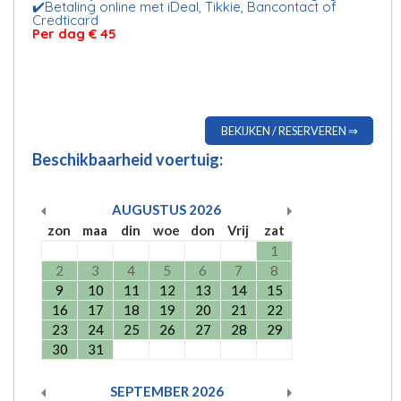
✔️Betaling online met iDeal, Tikkie, Bancontact of
Credticard
Per dag
€ 45
BEKIJKEN / RESERVEREN ⇒
Beschikbaarheid voertuig:
AUGUSTUS
2026
zon
maa
din
woe
don
Vrij
zat
1
2
3
4
5
6
7
8
9
10
11
12
13
14
15
16
17
18
19
20
21
22
23
24
25
26
27
28
29
30
31
SEPTEMBER
2026