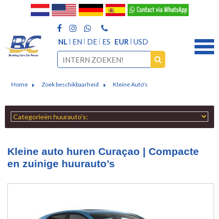
NL
EN
DE
ES
EUR
USD
Home
Zoek beschikbaarheid
Kleine Auto's
Kleine auto huren Curaçao | Compacte
en zuinige huurauto’s