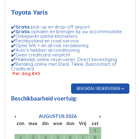
Toyota Yaris
✔️
Gratis
pick-up en drop-off airport
✔️
Gratis
ophalen en brengen bij uw accommodatie
✔️Onbeperkt aantal kilometers
✔️Pechbijstand en road service
✔️Optie WA + en all risk verzekering
✔️Auto's hebben airconditioning
✔️Geen creditcard verplicht
✔️Makkelijk online reserveren. Direct bevestiging.
✔️Betaling online met iDeal, Tikkie, Bancontact of
Credticard
Per dag €45
BEKIJKEN / RESERVEREN ⇒
Beschikbaarheid voertuig:
AUGUSTUS
2026
zon
maa
din
woe
don
Vrij
zat
1
2
3
4
5
6
7
8