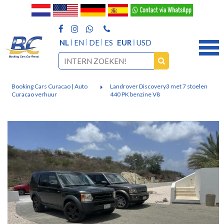
NL
EN
DE
ES
EUR
USD
Booking Cars Curacao | Auto
Landrover Discovery3 met 7 stoelen
Curacao verhuur
440 PK benzine V8