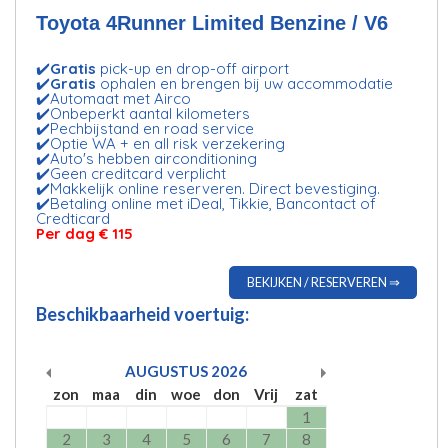
Toyota 4Runner Limited Benzine / V6
✔️
Gratis
pick-up en drop-off airport
✔️
Gratis
ophalen en brengen bij uw accommodatie
✔️Automaat met Airco
✔️Onbeperkt aantal kilometers
✔️Pechbijstand en road service
✔️Optie WA + en all risk verzekering
✔️Auto's hebben airconditioning
✔️Geen creditcard verplicht
✔️Makkelijk online reserveren. Direct bevestiging.
✔️Betaling online met iDeal, Tikkie, Bancontact of
Credticard
Per dag € 115
BEKIJKEN / RESERVEREN ⇒
Beschikbaarheid voertuig:
AUGUSTUS
2026
zon
maa
din
woe
don
Vrij
zat
1
2
3
4
5
6
7
8