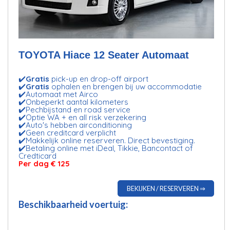
TOYOTA Hiace 12 Seater Automaat
✔️
Gratis
pick-up en drop-off airport
✔️
Gratis
ophalen en brengen bij uw accommodatie
✔️Automaat met Airco
✔️Onbeperkt aantal kilometers
✔️Pechbijstand en road service
✔️Optie WA + en all risk verzekering
✔️Auto's hebben airconditioning
✔️Geen creditcard verplicht
✔️Makkelijk online reserveren. Direct bevestiging.
✔️Betaling online met iDeal, Tikkie, Bancontact of
Credticard
Per dag € 125
BEKIJKEN / RESERVEREN ⇒
Beschikbaarheid voertuig: