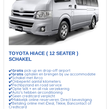
TOYOTA HIACE ( 12 SEATER )
SCHAKEL
✔️
Gratis
pick-up en drop-off airport
✔️
Gratis
ophalen en brengen bij uw accommodatie
✔️Schakel met Airco
✔️Onbeperkt aantal kilometers
✔️Pechbijstand en road service
✔️Optie WA + en all risk verzekering
✔️Auto's hebben airconditioning
✔️Geen creditcard verplicht
✔️Makkelijk online reserveren. Direct bevestiging.
✔️Betaling online met iDeal, Tikkie, Bancontact of
Credticard