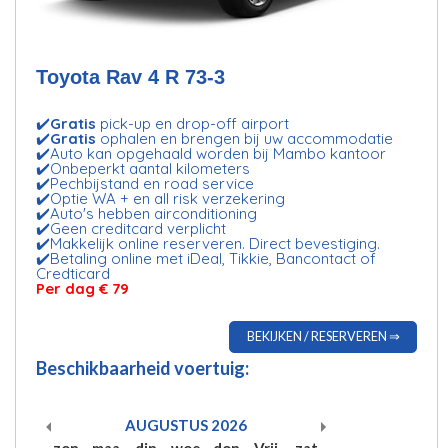
Toyota Rav 4 R 73-3
✔️
Gratis
pick-up en drop-off airport
✔️
Gratis
ophalen en brengen bij uw accommodatie
✔️Auto kan opgehaald worden bij
Mambo kantoor
✔️Onbeperkt aantal kilometers
✔️Pechbijstand en road service
✔️Optie WA + en all risk verzekering
✔️Auto's hebben airconditioning
✔️Geen creditcard verplicht
✔️Makkelijk online reserveren. Direct bevestiging.
✔️Betaling online met iDeal, Tikkie, Bancontact of
Credticard
Per dag € 79
BEKIJKEN / RESERVEREN ⇒
Beschikbaarheid voertuig:
AUGUSTUS
2026