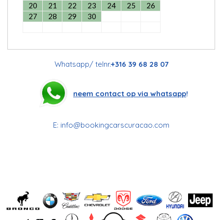
20
21
22
23
24
25
26
27
28
29
30
Whatsapp/ telnr.
+316 39 68 28 07
neem contact op via whatsapp
!
E:
info@bookingcarscuracao.com