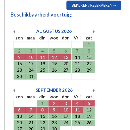
BEKIJKEN / RESERVEREN ⇒
Beschikbaarheid voertuig:
AUGUSTUS
2026
zon
maa
din
woe
don
Vrij
zat
1
2
3
4
5
6
7
8
9
10
11
12
13
14
15
16
17
18
19
20
21
22
23
24
25
26
27
28
29
30
31
SEPTEMBER
2026
zon
maa
din
woe
don
Vrij
zat
1
2
3
4
5
6
7
8
9
10
11
12
13
14
15
16
17
18
19
20
21
22
23
24
25
26
27
28
29
30