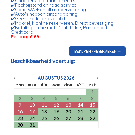
✔️Onbeperkt aantal kilometers
✔️Pechbijstand en road service
✔️Optie WA + en all risk verzekering
✔️Auto's hebben airconditioning
✔️Geen creditcard verplicht
✔️Makkelijk online reserveren. Direct bevestiging.
✔️Betaling online met iDeal, Tikkie, Bancontact of
Credticard
Per dag € 89
BEKIJKEN / RESERVEREN ⇒
Beschikbaarheid voertuig:
AUGUSTUS
2026
zon
maa
din
woe
don
Vrij
zat
1
2
3
4
5
6
7
8
9
10
11
12
13
14
15
16
17
18
19
20
21
22
23
24
25
26
27
28
29
30
31