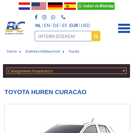
NL
EN
DE
ES
EUR
USD
Home
Zoek beschikbaarheid
Toyota
TOYOTA HUREN CURACAO