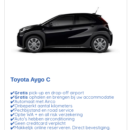
Toyota Aygo C
✔️
Gratis
pick-up en drop-off airport
✔️
Gratis
ophalen en brengen bij uw accommodatie
✔️Automaat met Airco
✔️Onbeperkt aantal kilometers
✔️Pechbijstand en road service
✔️Optie WA + en all risk verzekering
✔️Auto's hebben airconditioning
✔️Geen creditcard verplicht
✔️Makkelijk online reserveren. Direct bevestiging.