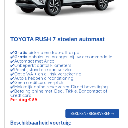
TOYOTA RUSH 7 stoelen automaat
✔️
Gratis
pick-up en drop-off airport
✔️
Gratis
ophalen en brengen bij uw accommodatie
✔️Automaat met Airco
✔️Onbeperkt aantal kilometers
✔️Pechbijstand en road service
✔️Optie WA + en all risk verzekering
✔️Auto's hebben airconditioning
✔️Geen creditcard verplicht
✔️Makkelijk online reserveren. Direct bevestiging.
✔️Betaling online met iDeal, Tikkie, Bancontact of
Credticard
Per dag € 89
BEKIJKEN / RESERVEREN ⇒
Beschikbaarheid voertuig: