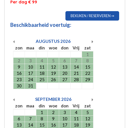
Per dag € 99
BEKIJKEN / RESERVEREN ⇒
Beschikbaarheid voertuig:
AUGUSTUS
2026
zon
maa
din
woe
don
Vrij
zat
1
2
3
4
5
6
7
8
9
10
11
12
13
14
15
16
17
18
19
20
21
22
23
24
25
26
27
28
29
30
31
SEPTEMBER
2026
zon
maa
din
woe
don
Vrij
zat
1
2
3
4
5
6
7
8
9
10
11
12
13
14
15
16
17
18
19