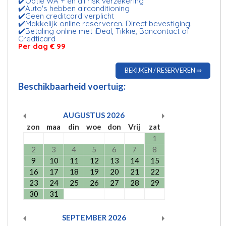
✔️Optie WA + en all risk verzekering
✔️Auto's hebben airconditioning
✔️Geen creditcard verplicht
✔️Makkelijk online reserveren. Direct bevestiging.
✔️Betaling online met iDeal, Tikkie, Bancontact of
Credticard
Per dag € 99
BEKIJKEN / RESERVEREN ⇒
Beschikbaarheid voertuig:
AUGUSTUS
2026
zon
maa
din
woe
don
Vrij
zat
1
2
3
4
5
6
7
8
9
10
11
12
13
14
15
16
17
18
19
20
21
22
23
24
25
26
27
28
29
30
31
SEPTEMBER
2026