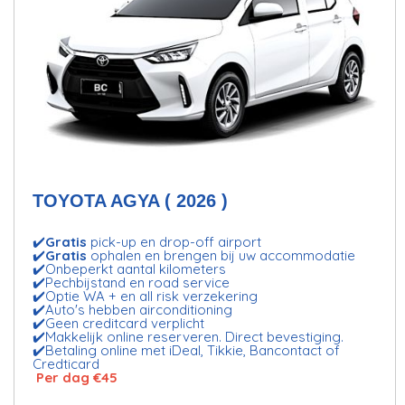
TOYOTA AGYA ( 2026 )
✔️
Gratis
pick-up en drop-off airport
✔️
Gratis
ophalen en brengen bij uw accommodatie
✔️Onbeperkt aantal kilometers
✔️Pechbijstand en road service
✔️Optie WA + en all risk verzekering
✔️Auto's hebben airconditioning
✔️Geen creditcard verplicht
✔️Makkelijk online reserveren. Direct bevestiging.
✔️Betaling online met iDeal, Tikkie, Bancontact of
Credticard
Per dag €45