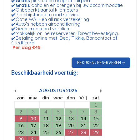
✔️
Gratis
pick-up en drop-off airport
✔️
Gratis
ophalen en brengen bij uw accommodatie
✔️Onbeperkt aantal kilometers
✔️Pechbijstand en road service
✔️Optie WA + en all risk verzekering
✔️Auto's hebben airconditioning
✔️Geen creditcard verplicht
✔️Makkelijk online reserveren. Direct bevestiging.
✔️Betaling online met iDeal, Tikkie, Bancontact of
Credticard
Per dag €45
BEKIJKEN / RESERVEREN ⇒
Beschikbaarheid voertuig:
AUGUSTUS
2026
zon
maa
din
woe
don
Vrij
zat
1
2
3
4
5
6
7
8
9
10
11
12
13
14
15
16
17
18
19
20
21
22
23
24
25
26
27
28
29
30
31