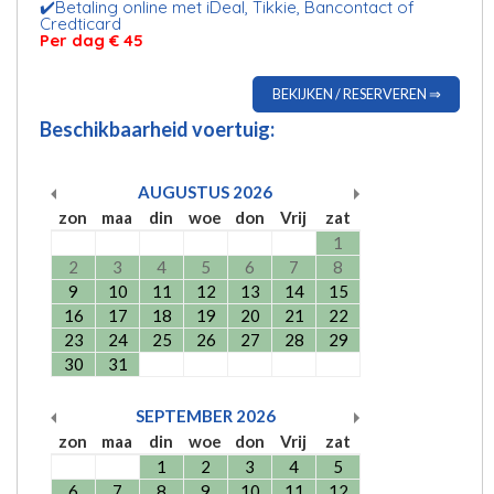
✔️Betaling online met iDeal, Tikkie, Bancontact of
Credticard
Per dag € 45
BEKIJKEN / RESERVEREN ⇒
Beschikbaarheid voertuig:
AUGUSTUS
2026
zon
maa
din
woe
don
Vrij
zat
1
2
3
4
5
6
7
8
9
10
11
12
13
14
15
16
17
18
19
20
21
22
23
24
25
26
27
28
29
30
31
SEPTEMBER
2026
zon
maa
din
woe
don
Vrij
zat
1
2
3
4
5
6
7
8
9
10
11
12