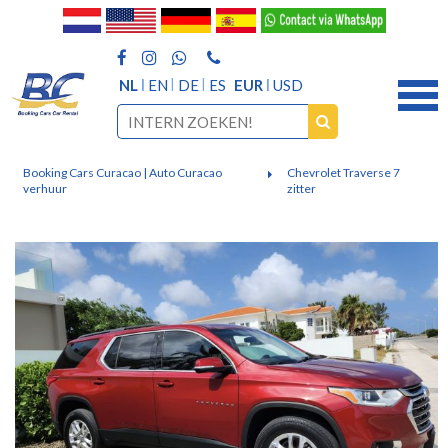
NL
EN
DE
ES
EUR
USD
Booking Cars Curacao | Auto Curacao
Chevrolet Traverse 7
verhuur
zitter