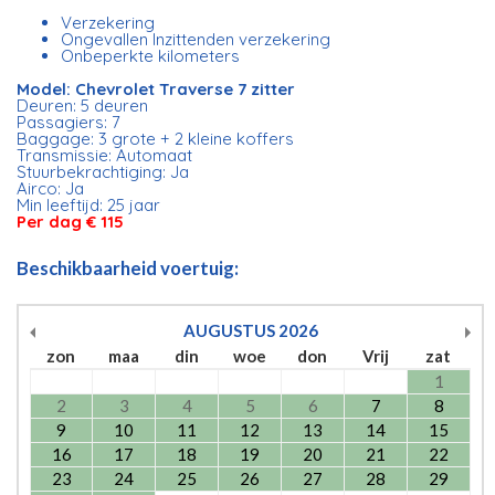
Verzekering
Ongevallen Inzittenden verzekering
Onbeperkte kilometers
Model: Chevrolet Traverse 7 zitter
Deuren: 5 deuren
Passagiers: 7
Baggage: 3 grote + 2 kleine koffers
Transmissie: Automaat
Stuurbekrachtiging: Ja
Airco: Ja
Min leeftijd: 25 jaar
Per dag € 115
Beschikbaarheid voertuig:
AUGUSTUS
2026
zon
maa
din
woe
don
Vrij
zat
1
2
3
4
5
6
7
8
9
10
11
12
13
14
15
16
17
18
19
20
21
22
23
24
25
26
27
28
29