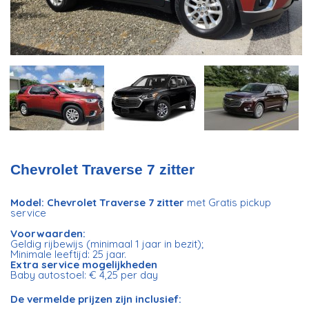
Chevrolet Traverse 7 zitter
Model: Chevrolet Traverse 7 zitter
met Gratis pickup
service
Voorwaarden:
Geldig rijbewijs (minimaal 1 jaar in bezit);
Minimale leeftijd: 25 jaar.
Extra service mogelijkheden
Baby autostoel: € 4,25 per day
De vermelde prijzen zijn inclusief: