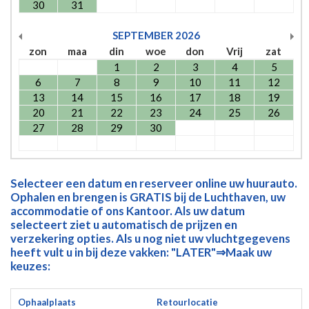
30
31
SEPTEMBER
2026
zon
maa
din
woe
don
Vrij
zat
1
2
3
4
5
6
7
8
9
10
11
12
13
14
15
16
17
18
19
20
21
22
23
24
25
26
27
28
29
30
Selecteer een datum en reserveer online uw huurauto.
Ophalen en brengen is GRATIS bij de Luchthaven, uw
accommodatie of ons Kantoor. Als uw datum
selecteert ziet u automatisch de prijzen en
verzekering opties. Als u nog niet uw vluchtgegevens
heeft vult u in bij deze vakken: "LATER"⇒Maak uw
keuzes:
Ophaalplaats
Retourlocatie