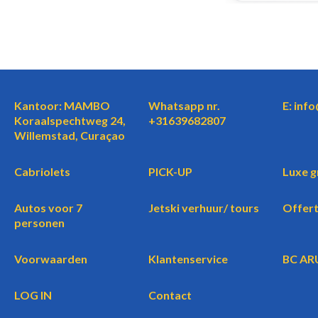
Kantoor: MAMBO
Whatsapp nr.
E: inf
Koraalspechtweg 24,
+31639682807
Willemstad, Curaçao
Cabriolets
PICK-UP
Luxe g
Autos voor 7
Jetski verhuur/ tours
Offer
personen
Voorwaarden
Klantenservice
BC AR
LOG IN
Contact