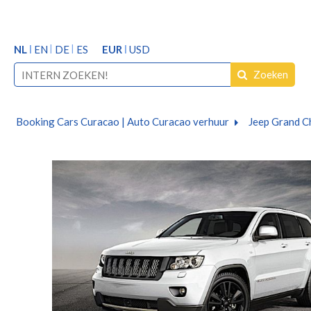
NL
EN
DE
ES
EUR
USD
Zoeken
Booking Cars Curacao | Auto Curacao verhuur
Jeep Grand C