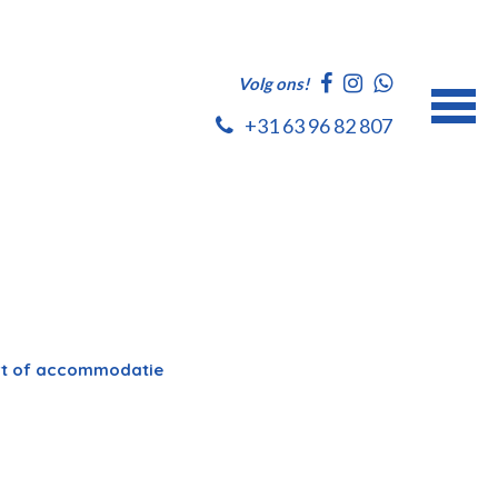
Volg ons!
+31 63 96 82 807
port of accommodatie