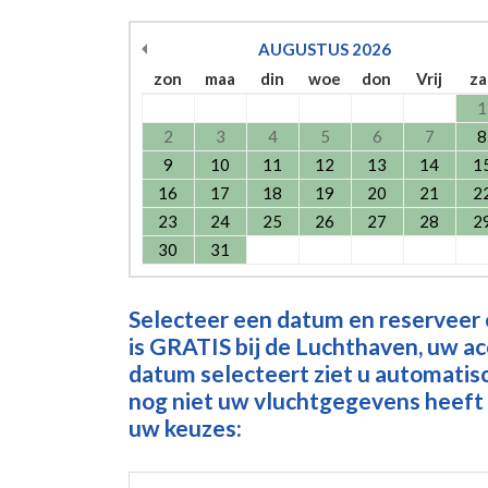
AUGUSTUS
2026
zon
maa
din
woe
don
Vrij
za
1
2
3
4
5
6
7
8
9
10
11
12
13
14
1
16
17
18
19
20
21
2
23
24
25
26
27
28
2
30
31
Selecteer een datum en reserveer
is GRATIS bij de Luchthaven, uw a
datum selecteert ziet u automatisch
nog niet uw vluchtgegevens heeft 
uw keuzes: