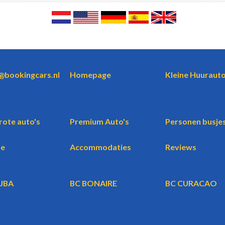
o@bookingcars.nl
Homepage
Kleine Huurauto
rote auto's
Premium Auto's
Personen busje
te
Accommodaties
Reviews
UBA
BC BONAIRE
BC CURACAO