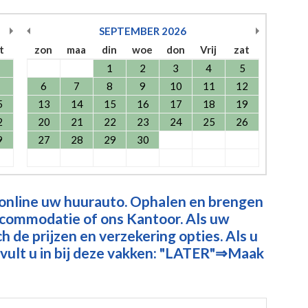
SEPTEMBER
2026
t
zon
maa
din
woe
don
Vrij
zat
1
2
3
4
5
6
7
8
9
10
11
12
5
13
14
15
16
17
18
19
2
20
21
22
23
24
25
26
9
27
28
29
30
 online uw huurauto. Ophalen en brengen
ccommodatie of ons Kantoor. Als uw
 de prijzen en verzekering opties. Als u
vult u in bij deze vakken: "LATER"⇒Maak