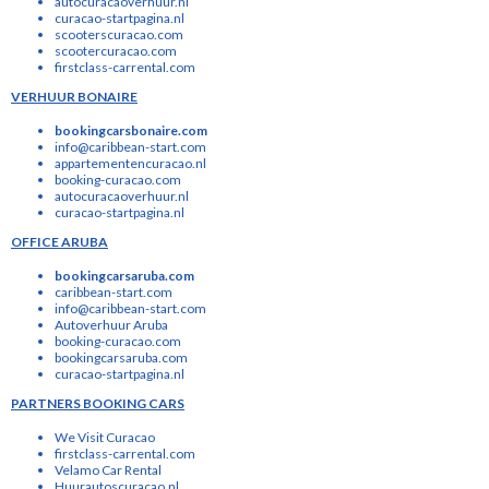
autocuracaoverhuur.nl
curacao-startpagina.nl
scooterscuracao.com
scootercuracao.com
firstclass-carrental.com
VERHUUR BONAIRE
bookingcarsbonaire.com
info@caribbean-start.com
appartementencuracao.nl
booking-curacao.com
autocuracaoverhuur.nl
curacao-startpagina.nl
OFFICE ARUBA
bookingcarsaruba.com
caribbean-start.com
info@caribbean-start.com
Autoverhuur Aruba
booking-curacao.com
bookingcarsaruba.com
curacao-startpagina.nl
PARTNERS BOOKING CARS
We Visit Curacao
firstclass-carrental.com
Velamo Car Rental
Huurautoscuracao.nl