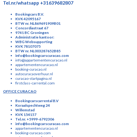
Tel.nr/whatsapp +31639682807
Bookingcars B.V.
KVK 42095167
BTW nr. NL869691909B01
Concordiastraat 67
9741 BC Groningen
Administratie kantoor:
WBG Websupporting
KVK 78107075
BTW nr. NL003287652B85
info@bookingcarscuracao.com
info@appartementencuracao.nl
appartementencuracao.nl
booking-curacao.nl
autocuracaoverhuur.nl
curacao-startpagina.nl
firstclass-carrental.com
OFFICE CURACAO
Bookingcarscarrental B.V
Koraalspechtweg 24
Willemstad
KVK 154157
Tel.nr. +5999-6792306
info@bookingcarscuracao.com
appartementencuracao.nl
booking-curacao.com