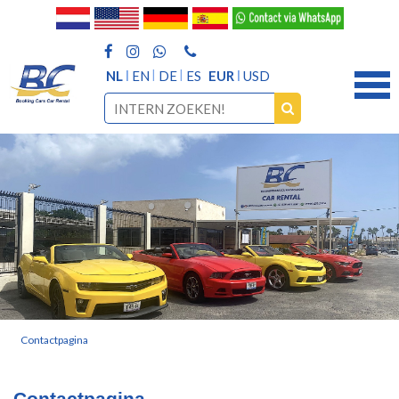
NL
EN
DE
ES
EUR
USD
Contactpagina
Contactpagina