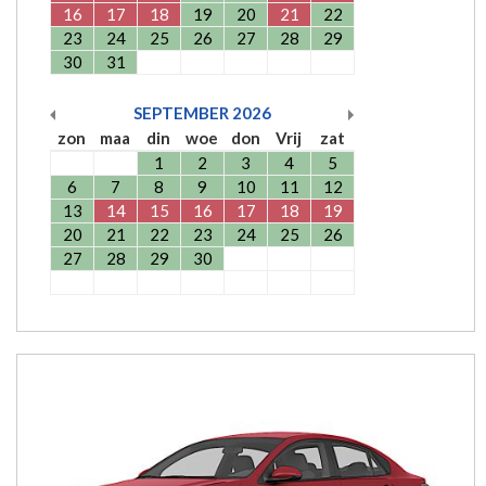
16
17
18
19
20
21
22
23
24
25
26
27
28
29
30
31
SEPTEMBER
2026
zon
maa
din
woe
don
Vrij
zat
1
2
3
4
5
6
7
8
9
10
11
12
13
14
15
16
17
18
19
20
21
22
23
24
25
26
27
28
29
30