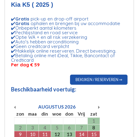
Kia K5 ( 2025 )
✔️
Gratis
pick-up en drop-off airport
✔️
Gratis
ophalen en brengen bij uw accommodatie
✔️Onbeperkt aantal kilometers
✔️Pechbijstand en road service
✔️Optie WA + en all risk verzekering
✔️Auto's hebben airconditioning
✔️Geen creditcard verplicht
✔️Makkelijk online reserveren. Direct bevestiging.
✔️Betaling online met iDeal, Tikkie, Bancontact of
Credticard
Per dag € 59
BEKIJKEN / RESERVEREN ⇒
Beschikbaarheid voertuig:
AUGUSTUS
2026
zon
maa
din
woe
don
Vrij
zat
1
2
3
4
5
6
7
8
9
10
11
12
13
14
15