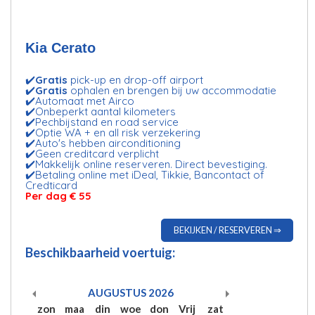
Kia Cerato
✔️
Gratis
pick-up en drop-off airport
✔️
Gratis
ophalen en brengen bij uw accommodatie
✔️Automaat met Airco
✔️Onbeperkt aantal kilometers
✔️Pechbijstand en road service
✔️Optie WA + en all risk verzekering
✔️Auto's hebben airconditioning
✔️Geen creditcard verplicht
✔️Makkelijk online reserveren. Direct bevestiging.
✔️Betaling online met iDeal, Tikkie, Bancontact of
Credticard
Per dag € 55
BEKIJKEN / RESERVEREN ⇒
Beschikbaarheid voertuig:
AUGUSTUS
2026
zon
maa
din
woe
don
Vrij
zat