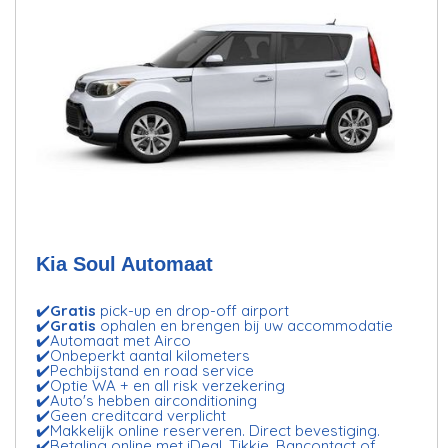
Kia Soul Automaat
✔️
Gratis
pick-up en drop-off airport
✔️
Gratis
ophalen en brengen bij uw accommodatie
✔️Automaat met Airco
✔️Onbeperkt aantal kilometers
✔️Pechbijstand en road service
✔️Optie WA + en all risk verzekering
✔️Auto's hebben airconditioning
✔️Geen creditcard verplicht
✔️Makkelijk online reserveren. Direct bevestiging.
✔️Betaling online met iDeal, Tikkie, Bancontact of