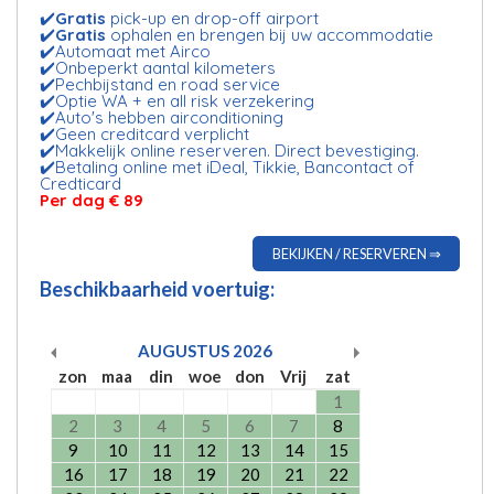
✔️
Gratis
pick-up en drop-off airport
✔️
Gratis
ophalen en brengen bij uw accommodatie
✔️Automaat met Airco
✔️Onbeperkt aantal kilometers
✔️Pechbijstand en road service
✔️Optie WA + en all risk verzekering
✔️Auto's hebben airconditioning
✔️Geen creditcard verplicht
✔️Makkelijk online reserveren. Direct bevestiging.
✔️Betaling online met iDeal, Tikkie, Bancontact of
Credticard
Per dag € 89
BEKIJKEN / RESERVEREN ⇒
Beschikbaarheid voertuig:
AUGUSTUS
2026
zon
maa
din
woe
don
Vrij
zat
1
2
3
4
5
6
7
8
9
10
11
12
13
14
15
16
17
18
19
20
21
22