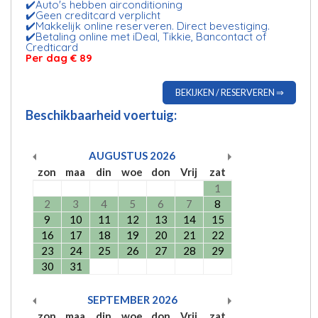
✔️Auto's hebben airconditioning
✔️Geen creditcard verplicht
✔️Makkelijk online reserveren. Direct bevestiging.
✔️Betaling online met iDeal, Tikkie, Bancontact of
Credticard
Per dag € 89
BEKIJKEN / RESERVEREN ⇒
Beschikbaarheid voertuig:
AUGUSTUS
2026
zon
maa
din
woe
don
Vrij
zat
1
2
3
4
5
6
7
8
9
10
11
12
13
14
15
16
17
18
19
20
21
22
23
24
25
26
27
28
29
30
31
SEPTEMBER
2026
zon
maa
din
woe
don
Vrij
zat