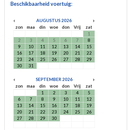
Beschikbaarheid voertuig:
AUGUSTUS
2026
zon
maa
din
woe
don
Vrij
zat
1
2
3
4
5
6
7
8
9
10
11
12
13
14
15
16
17
18
19
20
21
22
23
24
25
26
27
28
29
30
31
SEPTEMBER
2026
zon
maa
din
woe
don
Vrij
zat
1
2
3
4
5
6
7
8
9
10
11
12
13
14
15
16
17
18
19
20
21
22
23
24
25
26
27
28
29
30