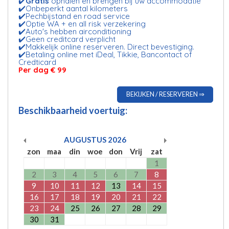
✔️
Gratis
ophalen en brengen bij uw accommodatie
✔️Onbeperkt aantal kilometers
✔️Pechbijstand en road service
✔️Optie WA + en all risk verzekering
✔️Auto's hebben airconditioning
✔️Geen creditcard verplicht
✔️Makkelijk online reserveren. Direct bevestiging.
✔️Betaling online met iDeal, Tikkie, Bancontact of
Credticard
Per dag € 99
BEKIJKEN / RESERVEREN ⇒
Beschikbaarheid voertuig:
AUGUSTUS
2026
zon
maa
din
woe
don
Vrij
zat
1
2
3
4
5
6
7
8
9
10
11
12
13
14
15
16
17
18
19
20
21
22
23
24
25
26
27
28
29
30
31