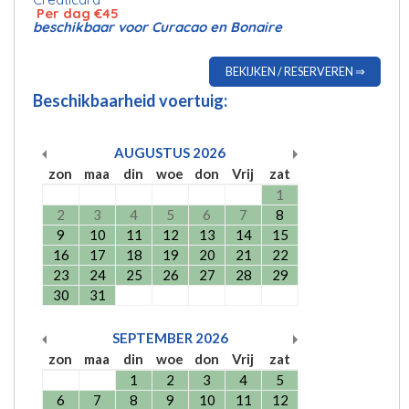
Per dag €45
beschikbaar voor Curacao en Bonaire
BEKIJKEN / RESERVEREN ⇒
Beschikbaarheid voertuig:
AUGUSTUS
2026
zon
maa
din
woe
don
Vrij
zat
1
2
3
4
5
6
7
8
9
10
11
12
13
14
15
16
17
18
19
20
21
22
23
24
25
26
27
28
29
30
31
SEPTEMBER
2026
zon
maa
din
woe
don
Vrij
zat
1
2
3
4
5
6
7
8
9
10
11
12