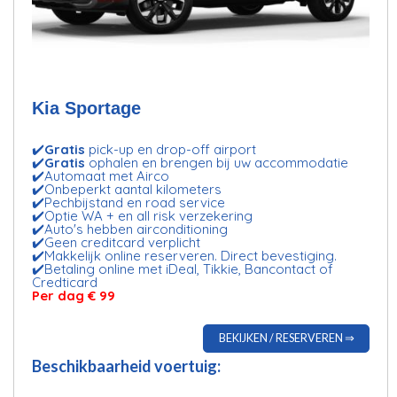
Kia Sportage
✔️
Gratis
pick-up en drop-off airport
✔️
Gratis
ophalen en brengen bij uw accommodatie
✔️Automaat met Airco
✔️Onbeperkt aantal kilometers
✔️Pechbijstand en road service
✔️Optie WA + en all risk verzekering
✔️Auto's hebben airconditioning
✔️Geen creditcard verplicht
✔️Makkelijk online reserveren. Direct bevestiging.
✔️Betaling online met iDeal, Tikkie, Bancontact of
Credticard
Per dag € 99
BEKIJKEN / RESERVEREN ⇒
Beschikbaarheid voertuig: