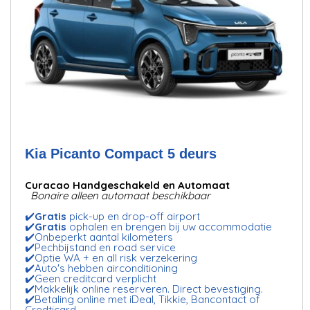
Kia Picanto Compact 5 deurs
Curacao Handgeschakeld en Automaat
Bonaire alleen automaat beschikbaar
✔️
Gratis
pick-up en drop-off airport
✔️
Gratis
ophalen en brengen bij uw accommodatie
✔️Onbeperkt aantal kilometers
✔️Pechbijstand en road service
✔️Optie WA + en all risk verzekering
✔️Auto's hebben airconditioning
✔️Geen creditcard verplicht
✔️Makkelijk online reserveren. Direct bevestiging.
✔️Betaling online met iDeal, Tikkie, Bancontact of
Credticard