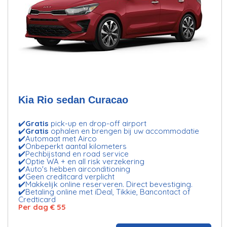
Kia Rio sedan Curacao
✔️
Gratis
pick-up en drop-off airport
✔️
Gratis
ophalen en brengen bij uw accommodatie
✔️Automaat met Airco
✔️Onbeperkt aantal kilometers
✔️Pechbijstand en road service
✔️Optie WA + en all risk verzekering
✔️Auto's hebben airconditioning
✔️Geen creditcard verplicht
✔️Makkelijk online reserveren. Direct bevestiging.
✔️Betaling online met iDeal, Tikkie, Bancontact of
Credticard
Per dag € 55