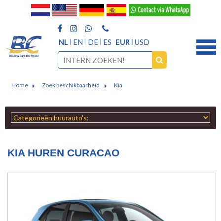
NL
EN
DE
ES
EUR
USD
Home
Zoek beschikbaarheid
Kia
KIA HUREN CURACAO