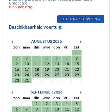
Credticard
€ 55 per dag
BEKIJKEN / RESERVEREN ⇒
Beschikbaarheid voertuig:
AUGUSTUS
2026
zon
maa
din
woe
don
Vrij
zat
1
2
3
4
5
6
7
8
9
10
11
12
13
14
15
16
17
18
19
20
21
22
23
24
25
26
27
28
29
30
31
SEPTEMBER
2026
zon
maa
din
woe
don
Vrij
zat
1
2
3
4
5
6
7
8
9
10
11
12