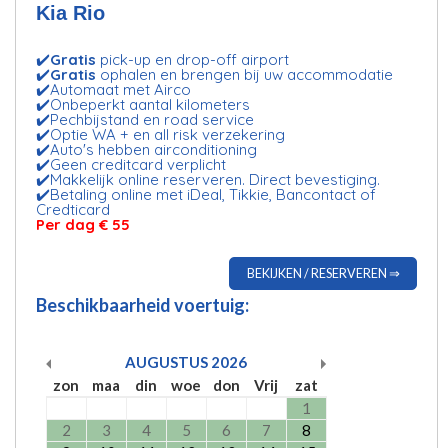
Kia Rio
✔️
Gratis
pick-up en drop-off airport
✔️
Gratis
ophalen en brengen bij uw accommodatie
✔️Automaat met Airco
✔️Onbeperkt aantal kilometers
✔️Pechbijstand en road service
✔️Optie WA + en all risk verzekering
✔️Auto's hebben airconditioning
✔️Geen creditcard verplicht
✔️Makkelijk online reserveren. Direct bevestiging.
✔️Betaling online met iDeal, Tikkie, Bancontact of
Credticard
Per dag € 55
BEKIJKEN / RESERVEREN ⇒
Beschikbaarheid voertuig:
AUGUSTUS
2026
zon
maa
din
woe
don
Vrij
zat
1
2
3
4
5
6
7
8