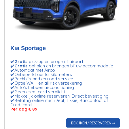
Kia Sportage
✔️
Gratis
pick-up en drop-off airport
✔️
Gratis
ophalen en brengen bij uw accommodatie
✔️Automaat met Airco
✔️Onbeperkt aantal kilometers
✔️Pechbijstand en road service
✔️Optie WA + en all risk verzekering
✔️Auto's hebben airconditioning
✔️Geen creditcard verplicht
✔️Makkelijk online reserveren. Direct bevestiging.
✔️Betaling online met iDeal, Tikkie, Bancontact of
Credticard
Per dag € 89
BEKIJKEN / RESERVEREN ⇒