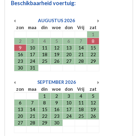
Beschikbaarheid voertuig:
AUGUSTUS
2026
zon
maa
din
woe
don
Vrij
zat
1
2
3
4
5
6
7
8
9
10
11
12
13
14
15
16
17
18
19
20
21
22
23
24
25
26
27
28
29
30
31
SEPTEMBER
2026
zon
maa
din
woe
don
Vrij
zat
1
2
3
4
5
6
7
8
9
10
11
12
13
14
15
16
17
18
19
20
21
22
23
24
25
26
27
28
29
30