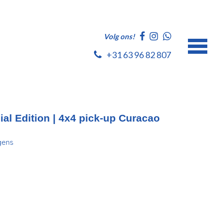
Volg ons!
+31 63 96 82 807
al Edition | 4x4 pick-up Curacao
gens