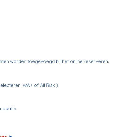
unnen worden toegevoegd bij het online reserveren.
electeren: WA+ of All Risk )
modatie
lers
►