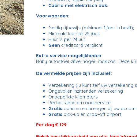
Cabrio met elektrisch dak.
Voorwaarden:
Geldig rijbewijs (minimaal 1 jaar in bezit);
Minimale leeftijd: 25 jaar.
Huur is per 24 uur
Geen
creditcard verplicht
Extra service mogelijkheden
Baby autostoel, zitverhoger, maxicosi. Deze k
De vermelde prijzen zijn inclusief:
Verzekering ( u kunt zelf uw verzekering s
Ongevallen Inzittenden verzekering
Onbeperkte kilometers
Pechbijstand en road service
Gratis
ophalen en brengen bij uw accom
Gratis
pick-up en drop-off airport
Per dag € 129
Bekijk beschikbaarheid van alle Jeep Wrang