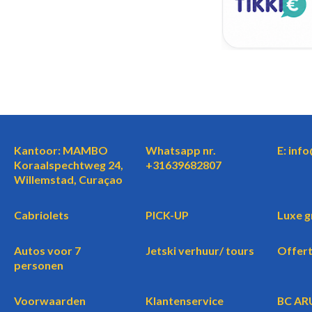
Kantoor: MAMBO
Whatsapp nr.
E: inf
Koraalspechtweg 24,
+31639682807
Willemstad, Curaçao
Cabriolets
PICK-UP
Luxe g
Autos voor 7
Jetski verhuur/ tours
Offer
personen
Voorwaarden
Klantenservice
BC AR