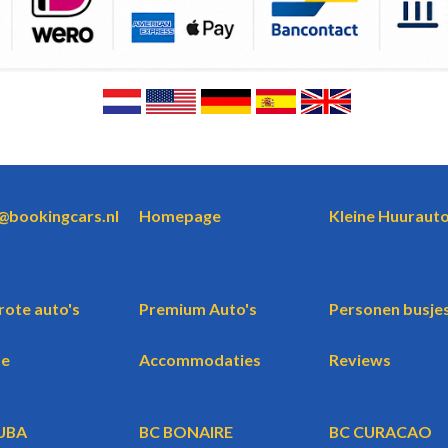
o@bookingcars.nl
Homepage
Kleine Huurauto
rote auto's
Premium Auto's
Personen busje
te
Accommodaties
Reviews
UBA
BC BONAIRE
BC CURACAO