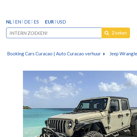
NL
EN
DE
ES
EUR
USD
Zoeken
Booking Cars Curacao | Auto Curacao verhuur
Jeep Wrangler