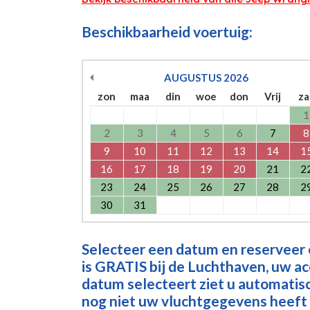
Beschikbaarheid voertuig:
AUGUSTUS
2026
zon
maa
din
woe
don
Vrij
za
1
2
3
4
5
6
7
8
9
10
11
12
13
14
1
16
17
18
19
20
21
2
23
24
25
26
27
28
2
30
31
Selecteer een datum en reserveer
is GRATIS bij de Luchthaven, uw a
datum selecteert ziet u automatisch
nog niet uw vluchtgegevens heeft 