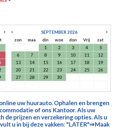
SEPTEMBER
2026
t
zon
maa
din
woe
don
Vrij
zat
1
2
3
4
5
6
7
8
9
10
11
12
5
13
14
15
16
17
18
19
2
20
21
22
23
24
25
26
9
27
28
29
30
 online uw huurauto. Ophalen en brengen
ccommodatie of ons Kantoor. Als uw
 de prijzen en verzekering opties. Als u
vult u in bij deze vakken: "LATER"⇒Maak