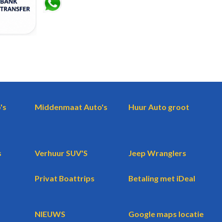
's
Middenmaat Auto's
Huur Auto groot
s
Verhuur SUV'S
Jeep Wranglers
Privat Boattrips
Betaling met iDeal
NIEUWS
Google maps locatie