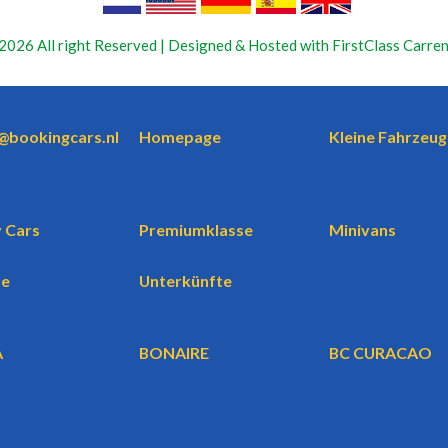
2026 All right Reserved | Designed & Hosted with FirstClass Carren
o@bookingcars.nl
Homepage
Kleine Fahrzeug
 Cars
Premiumklasse
Minivans
te
Unterkünfte
A
BONAIRE
BC CURACAO