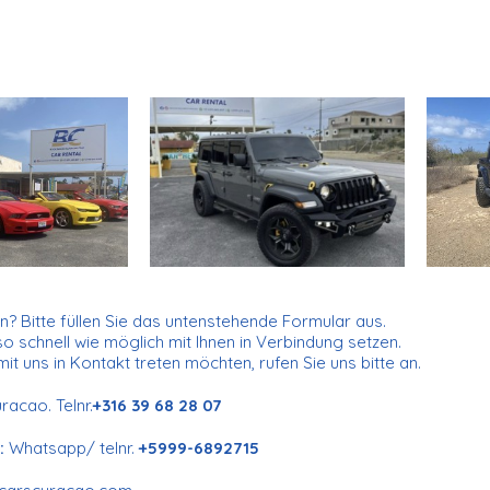
? Bitte füllen Sie das untenstehende Formular aus.
o schnell wie möglich mit Ihnen in Verbindung setzen.
it uns in Kontakt treten möchten, rufen Sie uns bitte an.
acao. Telnr.
+316 39 68 28 07
:
Whatsapp/ telnr.
+5999-6892715