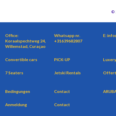
©
Office:
Whatsapp nr.
E: inf
Koraalspechtweg 24,
+31639682807
Willemstad, Curaçao
Convertible cars
PICK-UP
Luxery
7 Seaters
Jetski Rentals
Offer
Bedingungen
Contact
ARUB
Anmeldung
Contact