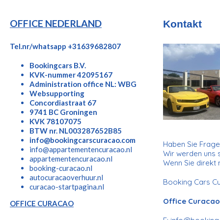
OFFICE NEDERLAND
Kontakt
Tel.nr/whatsapp +31639682807
Bookingcars B.V.
KVK-nummer 42095167
Administration office NL: WBG
Websupporting
Concordiastraat 67
9741 BC Groningen
KVK 78107075
BTW nr. NL003287652B85
info@bookingcarscuracao.com
Haben Sie Fragen
info@appartementencuracao.nl
Wir werden uns s
appartementencuracao.nl
Wenn Sie direkt m
booking-curacao.nl
autocuracaoverhuur.nl
Booking Cars Cur
curacao-startpagina.nl
Office Curacao
OFFICE CURACAO