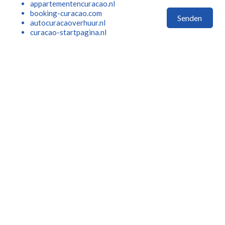
appartementencuracao.nl
booking-curacao.com
Senden
autocuracaoverhuur.nl
curacao-startpagina.nl