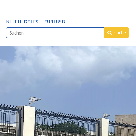
NL
EN
DE
ES
EUR
USD
suche