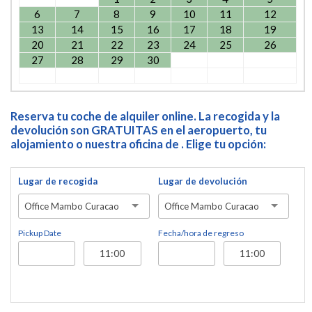
6
7
8
9
10
11
12
13
14
15
16
17
18
19
20
21
22
23
24
25
26
27
28
29
30
Reserva tu coche de alquiler online. La recogida y la
devolución son GRATUITAS en el aeropuerto, tu
alojamiento o nuestra oficina de . Elige tu opción:
Lugar de recogida
Lugar de devolución
Office Mambo Curacao
Office Mambo Curacao
Pickup Date
Fecha/hora de regreso