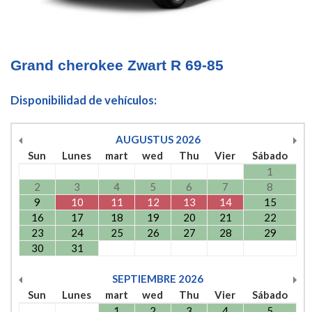
Grand cherokee Zwart R 69-85
Disponibilidad de vehículos:
AUGUSTUS
2026
Sun
Lunes
mart
wed
Thu
Vier
Sábado
1
2
3
4
5
6
7
8
9
10
11
12
13
14
15
16
17
18
19
20
21
22
23
24
25
26
27
28
29
30
31
SEPTIEMBRE
2026
Sun
Lunes
mart
wed
Thu
Vier
Sábado
1
2
3
4
5