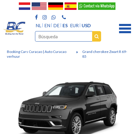
NL
EN
DE
ES
EUR
USD
Booking Cars Curacao | Auto Curacao
Grand cherokee Zwart R 69-
verhuur
85