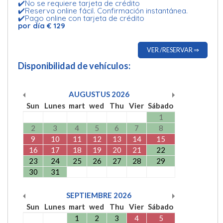
✔️No se requiere tarjeta de crédito
✔️Reserva online fácil. Confirmación instantánea.
✔️Pago online con tarjeta de crédito
por día € 129
VER /RESERVAR ⇒
Disponibilidad de vehículos:
AUGUSTUS
2026
Sun
Lunes
mart
wed
Thu
Vier
Sábado
1
2
3
4
5
6
7
8
9
10
11
12
13
14
15
16
17
18
19
20
21
22
23
24
25
26
27
28
29
30
31
SEPTIEMBRE
2026
Sun
Lunes
mart
wed
Thu
Vier
Sábado
1
2
3
4
5