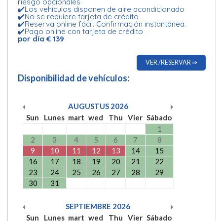
riesgo opcionales
✔️Los vehiculos disponen de aire acondicionado
✔️No se requiere tarjeta de crédito
✔️Reserva online fácil. Confirmación instantánea.
✔️Pago online con tarjeta de crédito
por día € 139
VER /RESERVAR ⇒
Disponibilidad de vehículos:
AUGUSTUS
2026
Sun
Lunes
mart
wed
Thu
Vier
Sábado
1
2
3
4
5
6
7
8
9
10
11
12
13
14
15
16
17
18
19
20
21
22
23
24
25
26
27
28
29
30
31
SEPTIEMBRE
2026
Sun
Lunes
mart
wed
Thu
Vier
Sábado