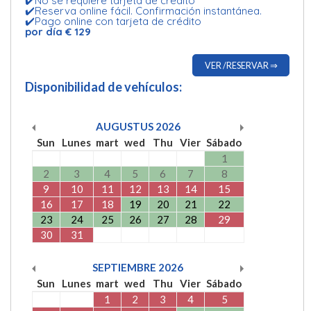
✔️No se requiere tarjeta de crédito
✔️Reserva online fácil. Confirmación instantánea.
✔️Pago online con tarjeta de crédito
por día € 129
VER /RESERVAR ⇒
Disponibilidad de vehículos:
AUGUSTUS
2026
Sun
Lunes
mart
wed
Thu
Vier
Sábado
1
2
3
4
5
6
7
8
9
10
11
12
13
14
15
16
17
18
19
20
21
22
23
24
25
26
27
28
29
30
31
SEPTIEMBRE
2026
Sun
Lunes
mart
wed
Thu
Vier
Sábado
1
2
3
4
5