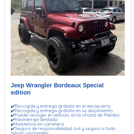
Jeep Wrangler Bordeaux Special
edition
✔️Recogida y entrega gratuita en el aeropuerto
✔️Recogida y entrega gratuita en su alojamiento
✔️Puede recoger el vehiculo en la oficina de Mambo
✔️Kilometraje ilimitado
✔️Asistencia en carretera
✔️Seguro de responsabilidad civil y seguro a todo
riesgo opcionales