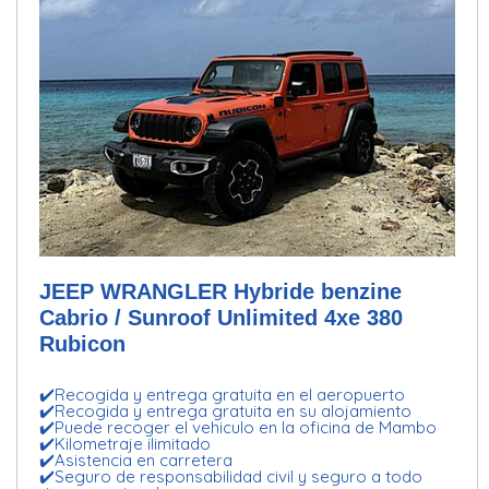
JEEP WRANGLER Hybride benzine
Cabrio / Sunroof Unlimited 4xe 380
Rubicon
✔️Recogida y entrega gratuita en el aeropuerto
✔️Recogida y entrega gratuita en su alojamiento
✔️Puede recoger el vehiculo en la oficina de Mambo
✔️Kilometraje ilimitado
✔️Asistencia en carretera
✔️Seguro de responsabilidad civil y seguro a todo