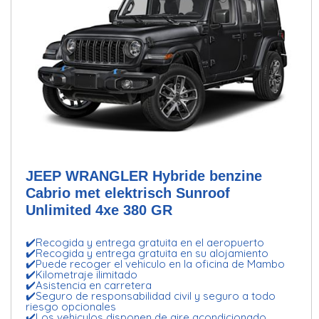
JEEP WRANGLER Hybride benzine
Cabrio met elektrisch Sunroof
Unlimited 4xe 380 GR
✔️Recogida y entrega gratuita en el aeropuerto
✔️Recogida y entrega gratuita en su alojamiento
✔️Puede recoger el vehiculo en la oficina de Mambo
✔️Kilometraje ilimitado
✔️Asistencia en carretera
✔️Seguro de responsabilidad civil y seguro a todo
riesgo opcionales
✔️Los vehiculos disponen de aire acondicionado