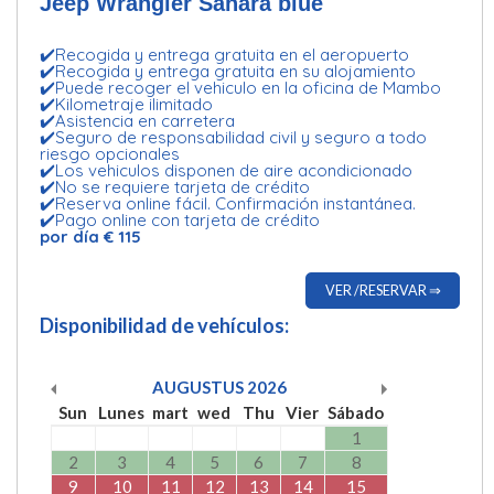
Jeep Wrangler Sahara blue
✔️Recogida y entrega gratuita en el aeropuerto
✔️Recogida y entrega gratuita en su alojamiento
✔️Puede recoger el vehiculo en la oficina de Mambo
✔️Kilometraje ilimitado
✔️Asistencia en carretera
✔️Seguro de responsabilidad civil y seguro a todo
riesgo opcionales
✔️Los vehiculos disponen de aire acondicionado
✔️No se requiere tarjeta de crédito
✔️Reserva online fácil. Confirmación instantánea.
✔️Pago online con tarjeta de crédito
por día € 115
VER /RESERVAR ⇒
Disponibilidad de vehículos:
AUGUSTUS
2026
Sun
Lunes
mart
wed
Thu
Vier
Sábado
1
2
3
4
5
6
7
8
9
10
11
12
13
14
15