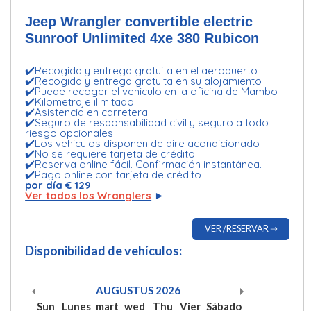
Jeep Wrangler convertible electric
Sunroof Unlimited 4xe 380 Rubicon
✔️Recogida y entrega gratuita en el aeropuerto
✔️Recogida y entrega gratuita en su alojamiento
✔️Puede recoger el vehiculo en la oficina de Mambo
✔️Kilometraje ilimitado
✔️Asistencia en carretera
✔️Seguro de responsabilidad civil y seguro a todo
riesgo opcionales
✔️Los vehiculos disponen de aire acondicionado
✔️No se requiere tarjeta de crédito
✔️Reserva online fácil. Confirmación instantánea.
✔️Pago online con tarjeta de crédito
por día € 129
Ver todos los Wranglers
►
VER /RESERVAR ⇒
Disponibilidad de vehículos:
AUGUSTUS
2026
Sun
Lunes
mart
wed
Thu
Vier
Sábado