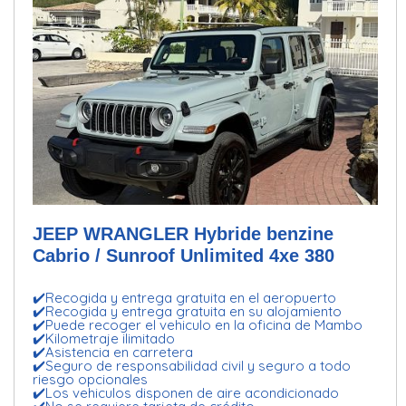
JEEP WRANGLER Hybride benzine
Cabrio / Sunroof Unlimited 4xe 380
✔️Recogida y entrega gratuita en el aeropuerto
✔️Recogida y entrega gratuita en su alojamiento
✔️Puede recoger el vehiculo en la oficina de Mambo
✔️Kilometraje ilimitado
✔️Asistencia en carretera
✔️Seguro de responsabilidad civil y seguro a todo
riesgo opcionales
✔️Los vehiculos disponen de aire acondicionado