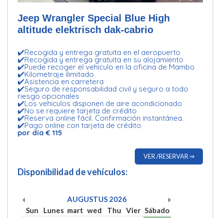
Jeep Wrangler Special Blue High
altitude elektrisch dak-cabrio
✔️Recogida y entrega gratuita en el aeropuerto
✔️Recogida y entrega gratuita en su alojamiento
✔️Puede recoger el vehiculo en la oficina de Mambo
✔️Kilometraje ilimitado
✔️Asistencia en carretera
✔️Seguro de responsabilidad civil y seguro a todo
riesgo opcionales
✔️Los vehiculos disponen de aire acondicionado
✔️No se requiere tarjeta de crédito
✔️Reserva online fácil. Confirmación instantánea.
✔️Pago online con tarjeta de crédito
por día € 115
VER /RESERVAR ⇒
Disponibilidad de vehículos:
AUGUSTUS
2026
Sun
Lunes
mart
wed
Thu
Vier
Sábado