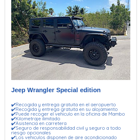
Jeep Wrangler Special edition
✔️Recogida y entrega gratuita en el aeropuerto
✔️Recogida y entrega gratuita en su alojamiento
✔️Puede recoger el vehiculo en la oficina de Mambo
✔️Kilometraje ilimitado
✔️Asistencia en carretera
✔️Seguro de responsabilidad civil y seguro a todo
riesgo opcionales
✔️Los vehiculos disponen de aire acondicionado