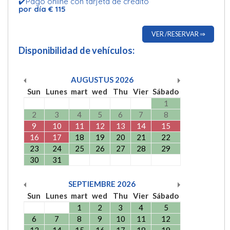
✔️Pago online con tarjeta de crédito
por día € 115
VER /RESERVAR ⇒
Disponibilidad de vehículos:
AUGUSTUS
2026
Sun
Lunes
mart
wed
Thu
Vier
Sábado
1
2
3
4
5
6
7
8
9
10
11
12
13
14
15
16
17
18
19
20
21
22
23
24
25
26
27
28
29
30
31
SEPTIEMBRE
2026
Sun
Lunes
mart
wed
Thu
Vier
Sábado
1
2
3
4
5
6
7
8
9
10
11
12
13
14
15
16
17
18
19