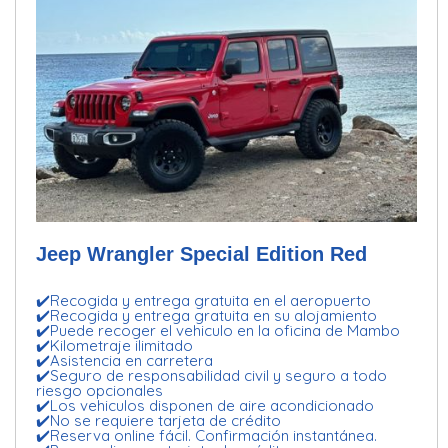
Jeep Wrangler Special Edition Red
✔️Recogida y entrega gratuita en el aeropuerto
✔️Recogida y entrega gratuita en su alojamiento
✔️Puede recoger el vehiculo en la oficina de Mambo
✔️Kilometraje ilimitado
✔️Asistencia en carretera
✔️Seguro de responsabilidad civil y seguro a todo
riesgo opcionales
✔️Los vehiculos disponen de aire acondicionado
✔️No se requiere tarjeta de crédito
✔️Reserva online fácil. Confirmación instantánea.