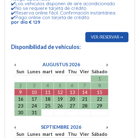
✔️Los vehiculos disponen de aire acondicionado
✔️No se requiere tarjeta de crédito
✔️Reserva online fácil. Confirmación instantánea.
✔️Pago online con tarjeta de crédito
por día € 129
VER /RESERVAR ⇒
Disponibilidad de vehículos:
AUGUSTUS
2026
Sun
Lunes
mart
wed
Thu
Vier
Sábado
1
2
3
4
5
6
7
8
9
10
11
12
13
14
15
16
17
18
19
20
21
22
23
24
25
26
27
28
29
30
31
SEPTIEMBRE
2026
Sun
Lunes
mart
wed
Thu
Vier
Sábado