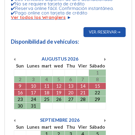
✔️No se requiere tarjeta de crédito
✔️Reserva online fácil. Confirmación instantánea.
✔️Pago online con tarjeta de crédito
Ver todos los Wranglers
►
VER /RESERVAR ⇒
Disponibilidad de vehículos:
AUGUSTUS
2026
Sun
Lunes
mart
wed
Thu
Vier
Sábado
1
2
3
4
5
6
7
8
9
10
11
12
13
14
15
16
17
18
19
20
21
22
23
24
25
26
27
28
29
30
31
SEPTIEMBRE
2026
Sun
Lunes
mart
wed
Thu
Vier
Sábado
1
2
3
4
5