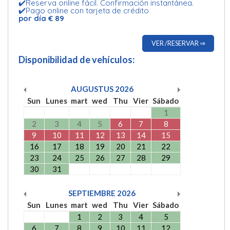
✔️Reserva online fácil. Confirmación instantánea.
✔️Pago online con tarjeta de crédito
por día € 89
VER /RESERVAR ⇒
Disponibilidad de vehículos:
AUGUSTUS
2026
Sun
Lunes
mart
wed
Thu
Vier
Sábado
1
2
3
4
5
6
7
8
9
10
11
12
13
14
15
16
17
18
19
20
21
22
23
24
25
26
27
28
29
30
31
SEPTIEMBRE
2026
Sun
Lunes
mart
wed
Thu
Vier
Sábado
1
2
3
4
5
6
7
8
9
10
11
12