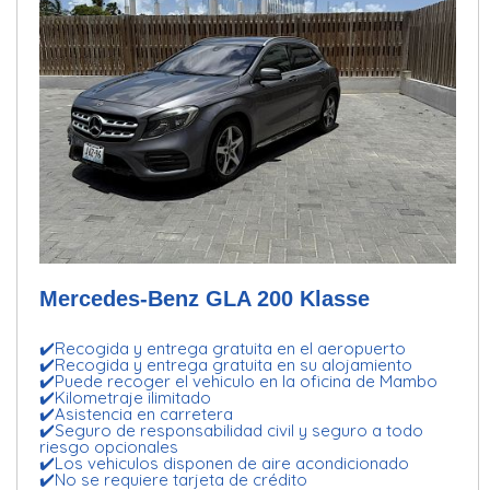
Mercedes-Benz GLA 200 Klasse
✔️Recogida y entrega gratuita en el aeropuerto
✔️Recogida y entrega gratuita en su alojamiento
✔️Puede recoger el vehiculo en la oficina de Mambo
✔️Kilometraje ilimitado
✔️Asistencia en carretera
✔️Seguro de responsabilidad civil y seguro a todo
riesgo opcionales
✔️Los vehiculos disponen de aire acondicionado
✔️No se requiere tarjeta de crédito