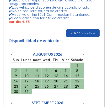
✔️Seguro de responsabilidad civil y seguro a todo
riesgo opcionales
✔️Los vehiculos disponen de aire acondicionado
✔️No se requiere tarjeta de crédito
✔️Reserva online fácil. Confirmación instantánea.
✔️Pago online con tarjeta de crédito
por día € 55
VER /RESERVAR ⇒
Disponibilidad de vehículos:
AUGUSTUS
2026
Sun
Lunes
mart
wed
Thu
Vier
Sábado
1
2
3
4
5
6
7
8
9
10
11
12
13
14
15
16
17
18
19
20
21
22
23
24
25
26
27
28
29
30
31
SEPTIEMBRE
2026