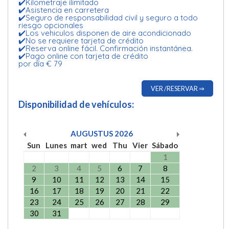
✔️Kilometraje ilimitado
✔️Asistencia en carretera
✔️Seguro de responsabilidad civil y seguro a todo
riesgo opcionales
✔️Los vehiculos disponen de aire acondicionado
✔️No se requiere tarjeta de crédito
✔️Reserva online fácil. Confirmación instantánea.
✔️Pago online con tarjeta de crédito
por día € 79
VER /RESERVAR ⇒
Disponibilidad de vehículos:
AUGUSTUS
2026
Sun
Lunes
mart
wed
Thu
Vier
Sábado
1
2
3
4
5
6
7
8
9
10
11
12
13
14
15
16
17
18
19
20
21
22
23
24
25
26
27
28
29
30
31