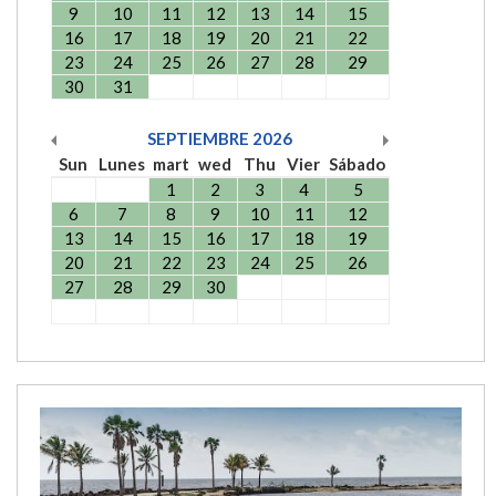
9
10
11
12
13
14
15
16
17
18
19
20
21
22
23
24
25
26
27
28
29
30
31
SEPTIEMBRE
2026
Sun
Lunes
mart
wed
Thu
Vier
Sábado
1
2
3
4
5
6
7
8
9
10
11
12
13
14
15
16
17
18
19
20
21
22
23
24
25
26
27
28
29
30