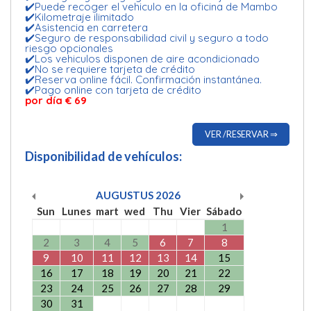
✔️Puede recoger el vehiculo en la oficina de Mambo
✔️Kilometraje ilimitado
✔️Asistencia en carretera
✔️Seguro de responsabilidad civil y seguro a todo
riesgo opcionales
✔️Los vehiculos disponen de aire acondicionado
✔️No se requiere tarjeta de crédito
✔️Reserva online fácil. Confirmación instantánea.
✔️Pago online con tarjeta de crédito
por día
€ 69
VER /RESERVAR ⇒
Disponibilidad de vehículos:
AUGUSTUS
2026
Sun
Lunes
mart
wed
Thu
Vier
Sábado
1
2
3
4
5
6
7
8
9
10
11
12
13
14
15
16
17
18
19
20
21
22
23
24
25
26
27
28
29
30
31