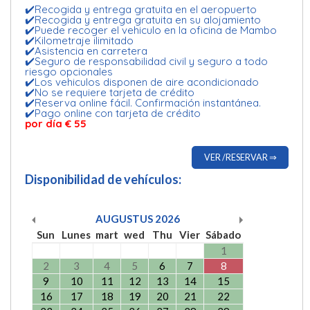
✔️Recogida y entrega gratuita en el aeropuerto
✔️Recogida y entrega gratuita en su alojamiento
✔️Puede recoger el vehiculo en la oficina de Mambo
✔️Kilometraje ilimitado
✔️Asistencia en carretera
✔️Seguro de responsabilidad civil y seguro a todo
riesgo opcionales
✔️Los vehiculos disponen de aire acondicionado
✔️No se requiere tarjeta de crédito
✔️Reserva online fácil. Confirmación instantánea.
✔️Pago online con tarjeta de crédito
por día € 55
VER /RESERVAR ⇒
Disponibilidad de vehículos:
AUGUSTUS
2026
Sun
Lunes
mart
wed
Thu
Vier
Sábado
1
2
3
4
5
6
7
8
9
10
11
12
13
14
15
16
17
18
19
20
21
22