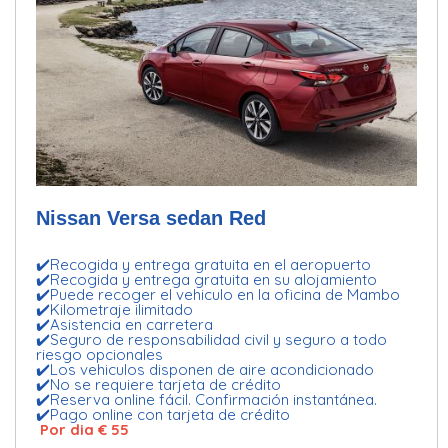
Nissan Versa sedan Red
✔️Recogida y entrega gratuita en el aeropuerto
✔️Recogida y entrega gratuita en su alojamiento
✔️Puede recoger el vehiculo en la oficina de Mambo
✔️Kilometraje ilimitado
✔️Asistencia en carretera
✔️Seguro de responsabilidad civil y seguro a todo
riesgo opcionales
✔️Los vehiculos disponen de aire acondicionado
✔️No se requiere tarjeta de crédito
✔️Reserva online fácil. Confirmación instantánea.
✔️Pago online con tarjeta de crédito
Por dia € 55