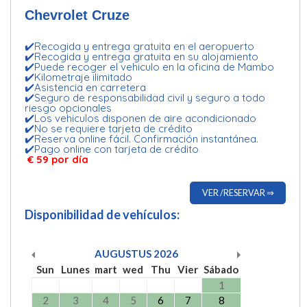
Chevrolet Cruze
✔️Recogida y entrega gratuita en el aeropuerto
✔️Recogida y entrega gratuita en su alojamiento
✔️Puede recoger el vehiculo en la oficina de Mambo
✔️Kilometraje ilimitado
✔️Asistencia en carretera
✔️Seguro de responsabilidad civil y seguro a todo
riesgo opcionales
✔️Los vehiculos disponen de aire acondicionado
✔️No se requiere tarjeta de crédito
✔️Reserva online fácil. Confirmación instantánea.
✔️Pago online con tarjeta de crédito
€ 59 por día
VER /RESERVAR ⇒
Disponibilidad de vehículos:
AUGUSTUS
2026
Sun
Lunes
mart
wed
Thu
Vier
Sábado
1
2
3
4
5
6
7
8