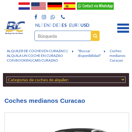
NL
EN
DE
ES
EUR
USD
ALQUILER DE COCHES EN CURAZAO |
"Buscar
Coches
ALQUILA UN COCHE EN CURAZAO
disponibilidad"
medianos
CON BOOKINGCARS CURAZAO
Curacao
Coches medianos Curacao