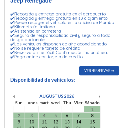
Jeep Renegade
✔️Recogida y entrega gratuita en el aeropuerto
✔️Recogida y entrega gratuita en su alojamiento
✔️Puede recoger el vehiculo en la oficina de Mambo
✔️Kilometraje ilimitado
✔️Asistencia en carretera
✔️Seguro de responsabilidad civil y seguro a todo
riesgo opcionales
✔️Los vehiculos disponen de aire acondicionado
✔️No se requiere tarjeta de crédito
✔️Reserva online fácil. Confirmación instantánea.
✔️Pago online con tarjeta de crédito
VER /RESERVAR ⇒
Disponibilidad de vehículos:
AUGUSTUS
2026
Sun
Lunes
mart
wed
Thu
Vier
Sábado
1
2
3
4
5
6
7
8
9
10
11
12
13
14
15
16
17
18
19
20
21
22