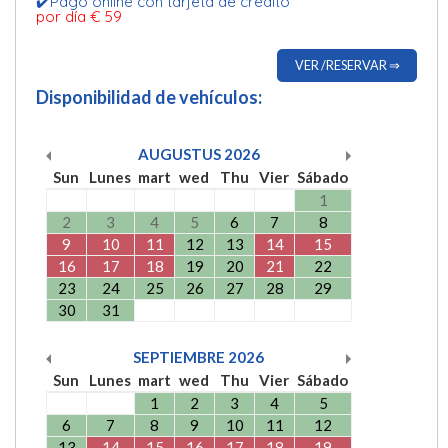
✔️Pago online con tarjeta de crédito
por día € 59
VER /RESERVAR ⇒
Disponibilidad de vehículos:
AUGUSTUS
2026
Sun
Lunes
mart
wed
Thu
Vier
Sábado
1
2
3
4
5
6
7
8
9
10
11
12
13
14
15
16
17
18
19
20
21
22
23
24
25
26
27
28
29
30
31
SEPTIEMBRE
2026
Sun
Lunes
mart
wed
Thu
Vier
Sábado
1
2
3
4
5
6
7
8
9
10
11
12
13
14
15
16
17
18
19