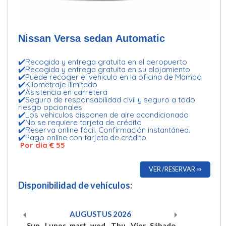
Nissan Versa sedan Automatic
✔️Recogida y entrega gratuita en el aeropuerto
✔️Recogida y entrega gratuita en su alojamiento
✔️Puede recoger el vehiculo en la oficina de Mambo
✔️Kilometraje ilimitado
✔️Asistencia en carretera
✔️Seguro de responsabilidad civil y seguro a todo
riesgo opcionales
✔️Los vehiculos disponen de aire acondicionado
✔️No se requiere tarjeta de crédito
✔️Reserva online fácil. Confirmación instantánea.
✔️Pago online con tarjeta de crédito
Por dia € 55
VER /RESERVAR ⇒
Disponibilidad de vehículos:
AUGUSTUS
2026
Sun
Lunes
mart
wed
Thu
Vier
Sábado