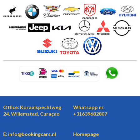
Office: Koraalspechtweg
Whatsapp nr.
24, Willemstad, Curaçao
+31639682807
E: info@bookingcars.nl
Homepage