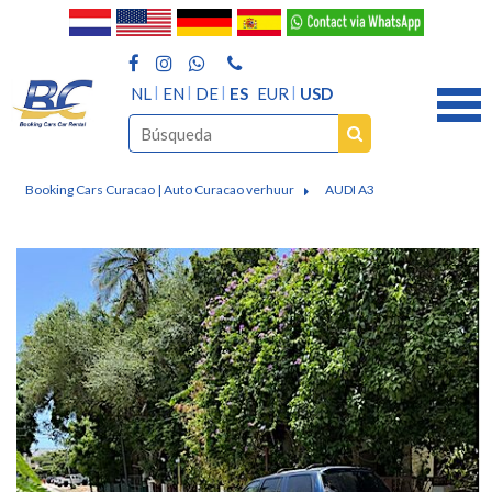
NL
EN
DE
ES
EUR
USD
Booking Cars Curacao | Auto Curacao verhuur
AUDI A3