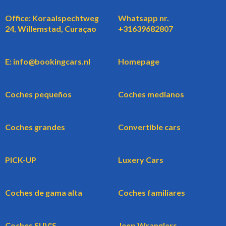
Office: Koraalspechtweg
Whatsapp nr.
24, Willemstad, Curaçao
+31639682807
E: info@bookingcars.nl
Homepage
Coches pequeños
Coches medianos
Coches grandes
Convertible cars
PICK-UP
Luxery Cars
Coches de gama alta
Coches familiares
Coches SUV'S
Jeep Wranglers