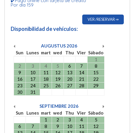
✔️Pago online con tarjeta de crédito
Por día 159
VER /RESERVAR ⇒
Disponibilidad de vehículos:
AUGUSTUS
2026
Sun
Lunes
mart
wed
Thu
Vier
Sábado
1
2
3
4
5
6
7
8
9
10
11
12
13
14
15
16
17
18
19
20
21
22
23
24
25
26
27
28
29
30
31
SEPTIEMBRE
2026
Sun
Lunes
mart
wed
Thu
Vier
Sábado
1
2
3
4
5
6
7
8
9
10
11
12
13
14
15
16
17
18
19