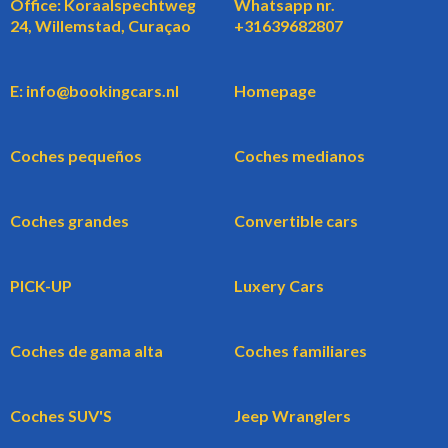
Office: Koraalspechtweg
Whatsapp nr.
24, Willemstad, Curaçao
+31639682807
E: info@bookingcars.nl
Homepage
Coches pequeños
Coches medianos
Coches grandes
Convertible cars
PICK-UP
Luxery Cars
Coches de gama alta
Coches familiares
Coches SUV'S
Jeep Wranglers