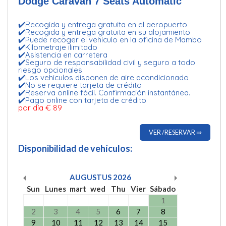
Dodge Caravan 7 Seats Automatic
✔️Recogida y entrega gratuita en el aeropuerto
✔️Recogida y entrega gratuita en su alojamiento
✔️Puede recoger el vehiculo en la oficina de Mambo
✔️Kilometraje ilimitado
✔️Asistencia en carretera
✔️Seguro de responsabilidad civil y seguro a todo
riesgo opcionales
✔️Los vehiculos disponen de aire acondicionado
✔️No se requiere tarjeta de crédito
✔️Reserva online fácil. Confirmación instantánea.
✔️Pago online con tarjeta de crédito
por día € 89
VER /RESERVAR ⇒
Disponibilidad de vehículos:
AUGUSTUS
2026
Sun
Lunes
mart
wed
Thu
Vier
Sábado
1
2
3
4
5
6
7
8
9
10
11
12
13
14
15