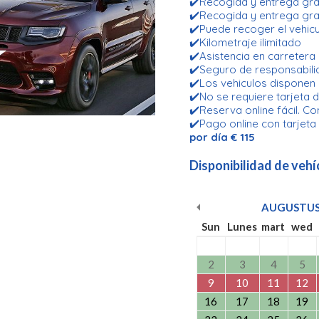
✔️Recogida y entrega grat
✔️Recogida y entrega grat
✔️Puede recoger el vehicu
✔️Kilometraje ilimitado
✔️Asistencia en carretera
✔️Seguro de responsabilid
✔️Los vehiculos disponen
✔️No se requiere tarjeta d
✔️Reserva online fácil. Co
✔️Pago online con tarjeta
por día € 115
Disponibilidad de vehí
AUGUSTU
Sun
Lunes
mart
wed
2
3
4
5
9
10
11
12
16
17
18
19