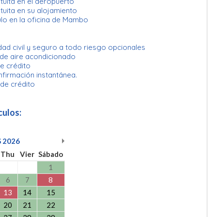
uita en el aeropuerto
uita en su alojamiento
lo en la oficina de Mambo
ad civil y seguro a todo riesgo opcionales
 de aire acondicionado
e crédito
nfirmación instantánea.
 de crédito
culos:
S
2026
Thu
Vier
Sábado
1
6
7
8
13
14
15
20
21
22