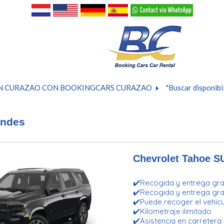
 EN CURAZAO CON BOOKINGCARS CURAZAO
"Buscar disponibi
andes
Chevrolet Tahoe S
✔️Recogida y entrega grat
✔️Recogida y entrega grat
✔️Puede recoger el vehicu
✔️Kilometraje ilimitado
✔️Asistencia en carretera