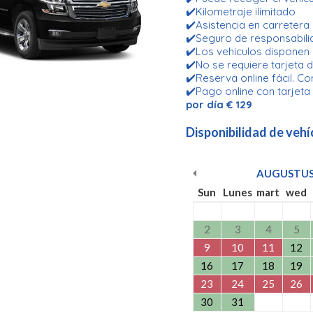
✔️Kilometraje ilimitado
✔️Asistencia en carretera
✔️Seguro de responsabilid
✔️Los vehiculos disponen
✔️No se requiere tarjeta d
✔️Reserva online fácil. Co
✔️Pago online con tarjeta
por día € 129
Disponibilidad de vehí
AUGUSTU
Sun
Lunes
mart
wed
2
3
4
5
9
10
11
12
16
17
18
19
23
24
25
26
30
31