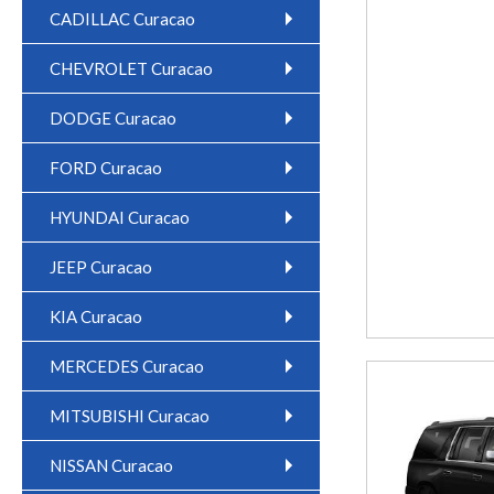
CADILLAC Curacao
CHEVROLET Curacao
DODGE Curacao
FORD Curacao
HYUNDAI Curacao
JEEP Curacao
KIA Curacao
MERCEDES Curacao
MITSUBISHI Curacao
NISSAN Curacao