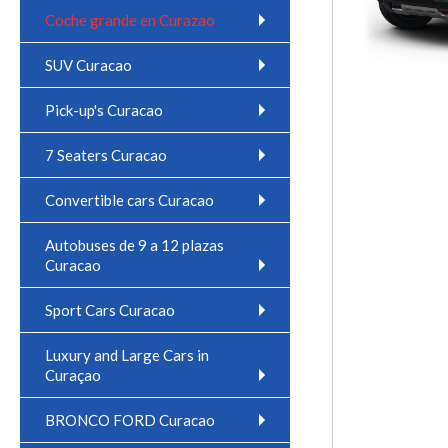
Coche grande en Curazao
SUV Curacao
Pick-up's Curacao
7 Seaters Curacao
Convertible cars Curacao
Autobuses de 9 a 12 plazas
Curacao
Sport Cars Curacao
Luxury and Large Cars in
Curaçao
BRONCO FORD Curacao