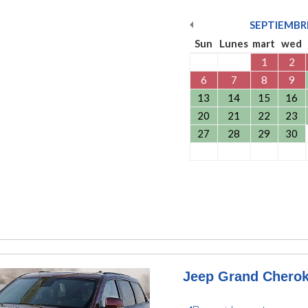
SEPTIEMBR
Sun
Lunes
mart
wed
1
2
6
7
8
9
13
14
15
16
20
21
22
23
27
28
29
30
Jeep Grand Cherok