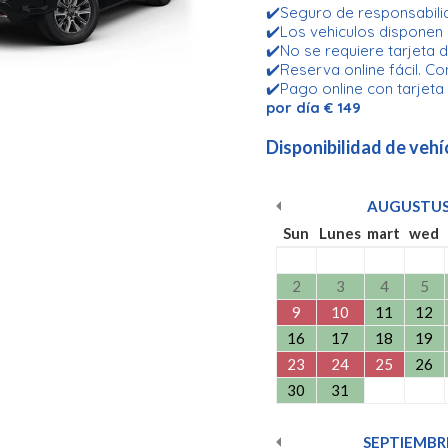
✔️Seguro de responsabilid
✔️Los vehiculos disponen
✔️No se requiere tarjeta d
✔️Reserva online fácil. Co
✔️Pago online con tarjeta
por día € 149
Disponibilidad de vehí
AUGUSTU
Sun
Lunes
mart
wed
2
3
4
5
9
10
11
12
16
17
18
19
23
24
25
26
30
31
SEPTIEMBR