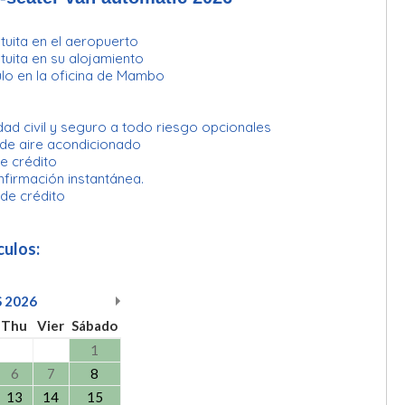
uita en el aeropuerto
uita en su alojamiento
lo en la oficina de Mambo
ad civil y seguro a todo riesgo opcionales
 de aire acondicionado
e crédito
nfirmación instantánea.
 de crédito
culos:
S
2026
Thu
Vier
Sábado
1
6
7
8
13
14
15