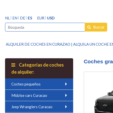
NL
EN
DE
ES
EUR
USD
Buscar
ALQUILER DE COCHES EN CURAZAO | ALQUILA UN COCHE
Coches gr
Categorías de coches
de alquiler:
Coches pequeños
Midzise cars Curacao
Jeep Wranglers Curacao