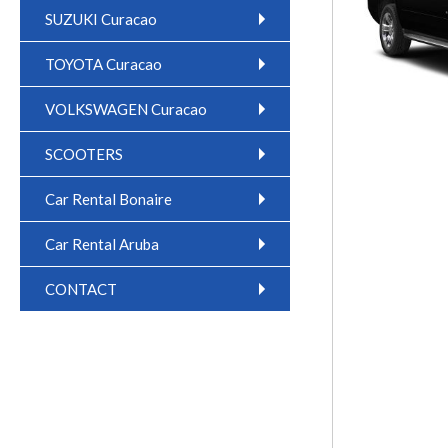
SUZUKI Curacao
TOYOTA Curacao
VOLKSWAGEN Curacao
SCOOTERS
Car Rental Bonaire
Car Rental Aruba
CONTACT