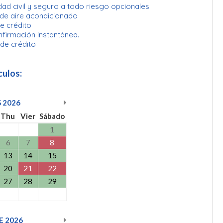
ad civil y seguro a todo riesgo opcionales
 de aire acondicionado
e crédito
nfirmación instantánea.
 de crédito
culos:
S
2026
Thu
Vier
Sábado
1
6
7
8
13
14
15
20
21
22
27
28
29
E
2026