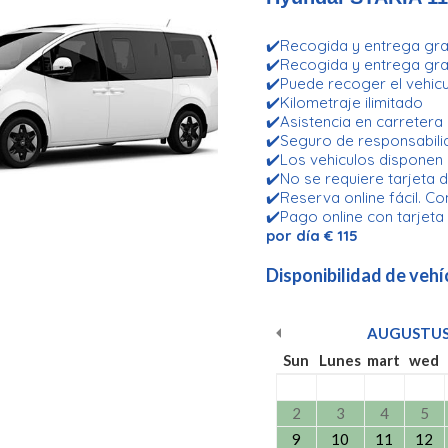
✔️Recogida y entrega grat
✔️Recogida y entrega grat
✔️Puede recoger el vehicu
✔️Kilometraje ilimitado
✔️Asistencia en carretera
✔️Seguro de responsabilid
✔️Los vehiculos disponen
✔️No se requiere tarjeta d
✔️Reserva online fácil. Co
✔️Pago online con tarjeta
por día € 115
Disponibilidad de vehí
AUGUSTU
Sun
Lunes
mart
wed
2
3
4
5
9
10
11
12