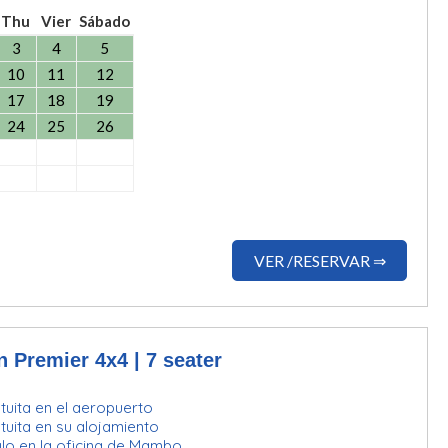
Thu
Vier
Sábado
3
4
5
10
11
12
17
18
19
24
25
26
VER /RESERVAR ⇒
 Premier 4x4 | 7 seater
uita en el aeropuerto
uita en su alojamiento
lo en la oficina de Mambo