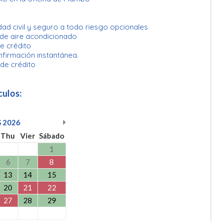
ad civil y seguro a todo riesgo opcionales
 de aire acondicionado
e crédito
nfirmación instantánea.
 de crédito
culos:
S
2026
Thu
Vier
Sábado
1
6
7
8
13
14
15
20
21
22
27
28
29