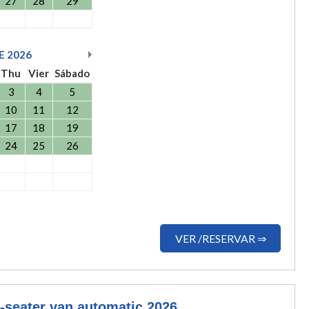
27
28
29
E
2026
Thu
Vier
Sábado
3
4
5
10
11
12
17
18
19
24
25
26
VER /RESERVAR ⇒
-seater van automatic 2026