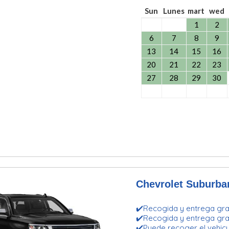
Sun
Lunes
mart
wed
1
2
6
7
8
9
13
14
15
16
20
21
22
23
27
28
29
30
Chevrolet Suburban
✔️Recogida y entrega grat
✔️Recogida y entrega grat
✔️Puede recoger el vehicu