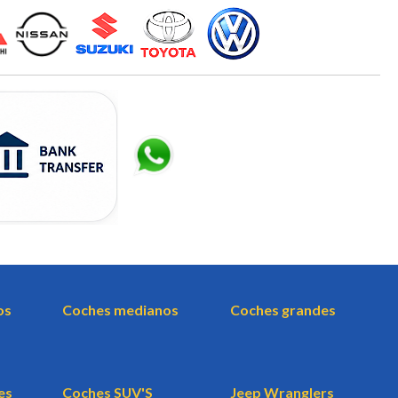
os
Coches medianos
Coches grandes
es
Coches SUV'S
Jeep Wranglers