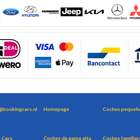
o@bookingcars.nl
Homepage
Coches pequeñ
 Cars
Coches de gama alta
Coches familiar