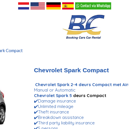
ark Compact
Chevrolet Spark Compact
Chevrolet Spark 2-4 deurs Compact met Ai
Manual or Automatic
Chevrolet Spark 5
deurs Compact
✔️Damage insurance
✔️Unlimited mileage
✔️Theft insurance
✔️Breakdown assistance
✔️Third party liability insurance
✔️5 persons