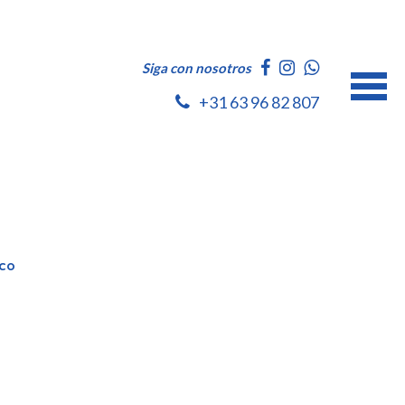
Siga con nosotros
+31 63 96 82 807
rco