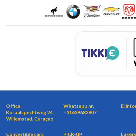
Office:
Whatsapp nr.
E: inf
Koraalspechtweg 24,
+31639682807
Willemstad, Curaçao
Convertible cars
PICK-UP
Luxery