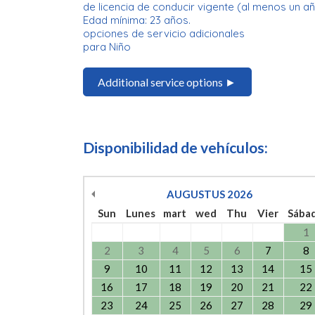
de licencia de conducir vigente (al menos un añ
Edad mínima: 23 años.
opciones de servicio adicionales
para Niño
Additional service options ►
Disponibilidad de vehículos:
AUGUSTUS
2026
Sun
Lunes
mart
wed
Thu
Vier
Sába
1
2
3
4
5
6
7
8
9
10
11
12
13
14
15
16
17
18
19
20
21
22
23
24
25
26
27
28
29