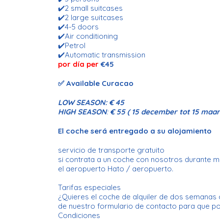
✔️2 small suitcases
✔️2 large suitcases
✔️4-5 doors
✔️Air conditioning
✔️Petrol
✔️Automatic transmission
por día per
€45
✅ Available Curacao
LOW SEASON:
€ 45
HIGH SEASON
:
€ 55 ( 15 december tot 15 maar
El coche será entregado a su alojamiento
servicio de transporte gratuito
si contrata a un coche con nosotros durante más
el aeropuerto Hato / aeropuerto.
Tarifas especiales
¿Quieres el coche de alquiler de dos semanas 
de nuestro formulario de contacto para que p
Condiciones