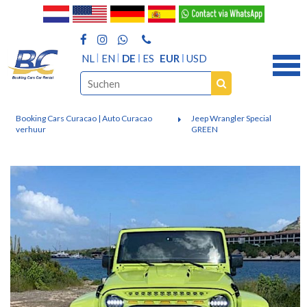
NL
EN
DE
ES
EUR
USD
Booking Cars Curacao | Auto Curacao
Jeep Wrangler Special
verhuur
GREEN