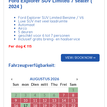
Ford Explorer SUV Limited 7 seater (
2024 )
Ford Explorer SUV Limited Benzine / V6
Luxe SUV met veel laadruimte
Automaat
Airco
5 deuren
geschikt voor 6 tot 7 personen
Inclusief gratis breng- en haalservice
Per dag € 115
VIEW / BOOK NOW ⇒
Fahrzeugverfügbarkeit:
AUGUSTUS
2026
Sun
mon
Dien
mitt
Thu
Frei
Sam
1
2
3
4
5
6
7
8
9
10
11
12
13
14
15
16
17
18
19
20
21
22