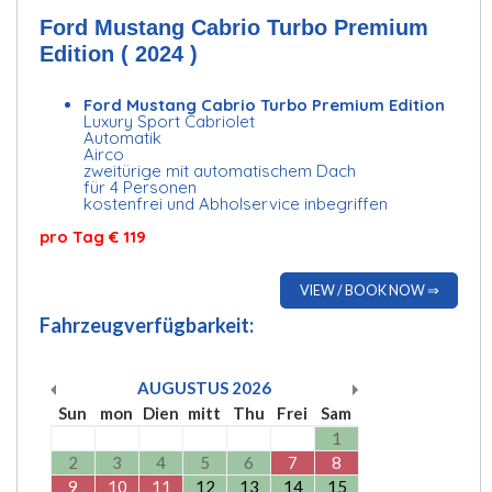
Ford Mustang Cabrio Turbo Premium
Edition ( 2024 )
Ford Mustang Cabrio Turbo Premium Edition
Luxury Sport Cabriolet
Automatik
Airco
zweitürige mit automatischem Dach
für 4 Personen
kostenfrei und Abholservice inbegriffen
pro Tag € 119
VIEW / BOOK NOW ⇒
Fahrzeugverfügbarkeit:
AUGUSTUS
2026
Sun
mon
Dien
mitt
Thu
Frei
Sam
1
2
3
4
5
6
7
8
9
10
11
12
13
14
15