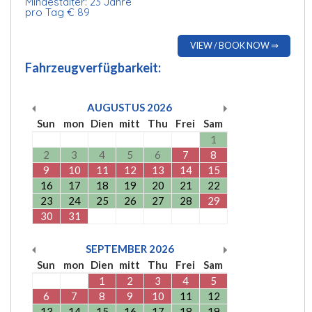
Mindestalter: 23 Jahre
pro Tag € 89
VIEW / BOOK NOW ⇒
Fahrzeugverfügbarkeit:
AUGUSTUS
2026
Sun
mon
Dien
mitt
Thu
Frei
Sam
1
2
3
4
5
6
7
8
9
10
11
12
13
14
15
16
17
18
19
20
21
22
23
24
25
26
27
28
29
30
31
SEPTEMBER
2026
Sun
mon
Dien
mitt
Thu
Frei
Sam
1
2
3
4
5
6
7
8
9
10
11
12
13
14
15
16
17
18
19