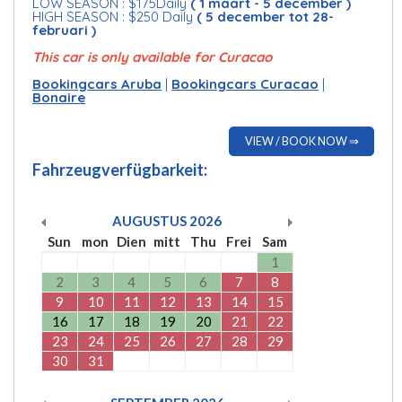
LOW SEASON : $175Daily
( 1 maart - 5 december )
HIGH SEASON : $250 Daily
( 5 december tot 28-
februari )
This car is only available for Curacao
Bookingcars Aruba
|
Bookingcars Curacao
|
Bonaire
VIEW / BOOK NOW ⇒
Fahrzeugverfügbarkeit:
AUGUSTUS
2026
Sun
mon
Dien
mitt
Thu
Frei
Sam
1
2
3
4
5
6
7
8
9
10
11
12
13
14
15
16
17
18
19
20
21
22
23
24
25
26
27
28
29
30
31