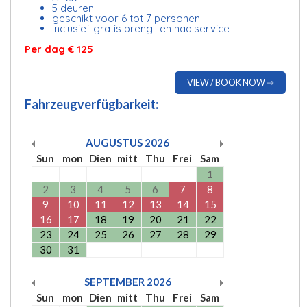
5 deuren
geschikt voor 6 tot 7 personen
Inclusief gratis breng- en haalservice
Per dag € 125
VIEW / BOOK NOW ⇒
Fahrzeugverfügbarkeit:
AUGUSTUS
2026
Sun
mon
Dien
mitt
Thu
Frei
Sam
1
2
3
4
5
6
7
8
9
10
11
12
13
14
15
16
17
18
19
20
21
22
23
24
25
26
27
28
29
30
31
SEPTEMBER
2026
Sun
mon
Dien
mitt
Thu
Frei
Sam