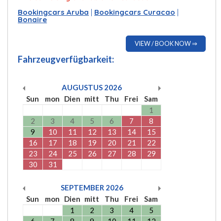
Bookingcars Aruba
|
Bookingcars Curacao
|
Bonaire
VIEW / BOOK NOW ⇒
Fahrzeugverfügbarkeit:
AUGUSTUS
2026
Sun
mon
Dien
mitt
Thu
Frei
Sam
1
2
3
4
5
6
7
8
9
10
11
12
13
14
15
16
17
18
19
20
21
22
23
24
25
26
27
28
29
30
31
SEPTEMBER
2026
Sun
mon
Dien
mitt
Thu
Frei
Sam
1
2
3
4
5
6
7
8
9
10
11
12