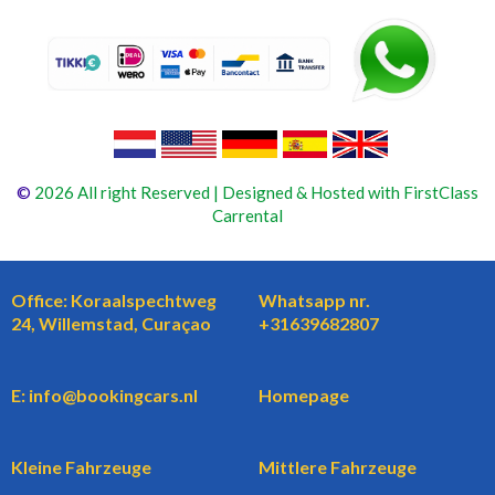
©
2026 All right Reserved | Designed & Hosted with FirstClass
Carrental
Office: Koraalspechtweg
Whatsapp nr.
24, Willemstad, Curaçao
+31639682807
E: info@bookingcars.nl
Homepage
Kleine Fahrzeuge
Mittlere Fahrzeuge