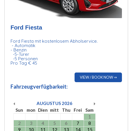
Ford Fiesta
Ford Fiesta mit kostenlosem Abholservice.
- Automatik
- Benzin
-5-Türer
-5 Personen
Pro Tag € 45
VIEW / BOOK NOW ⇒
Fahrzeugverfügbarkeit:
AUGUSTUS
2026
Sun
mon
Dien
mitt
Thu
Frei
Sam
1
2
3
4
5
6
7
8
9
10
11
12
13
14
15