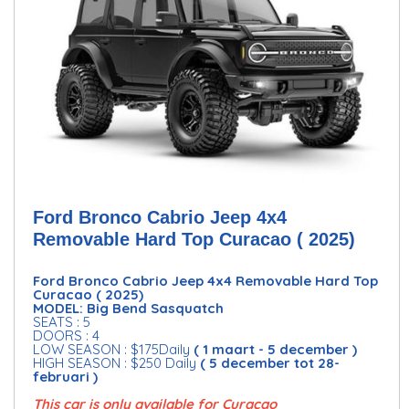
Ford Bronco Cabrio Jeep 4x4
Removable Hard Top Curacao ( 2025)
Ford Bronco Cabrio Jeep 4x4 Removable Hard Top
Curacao ( 2025)
MODEL: Big Bend Sasquatch
SEATS : 5
DOORS : 4
LOW SEASON : $175Daily
( 1 maart - 5 december )
HIGH SEASON : $250 Daily
( 5 december tot 28-
februari )
This car is only available for Curacao