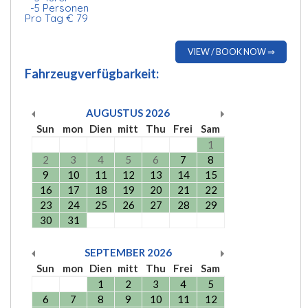
-5 Personen
Pro Tag € 79
VIEW / BOOK NOW ⇒
Fahrzeugverfügbarkeit:
AUGUSTUS
2026
Sun
mon
Dien
mitt
Thu
Frei
Sam
1
2
3
4
5
6
7
8
9
10
11
12
13
14
15
16
17
18
19
20
21
22
23
24
25
26
27
28
29
30
31
SEPTEMBER
2026
Sun
mon
Dien
mitt
Thu
Frei
Sam
1
2
3
4
5
6
7
8
9
10
11
12