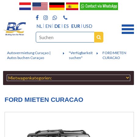
NL
EN
DE
ES
EUR
USD
Autovermietung Curaçao |
"Verfügbarkeit
FORD MIETEN
Autos buchen Curaçao
suchen"
CURACAO
FORD MIETEN CURACAO