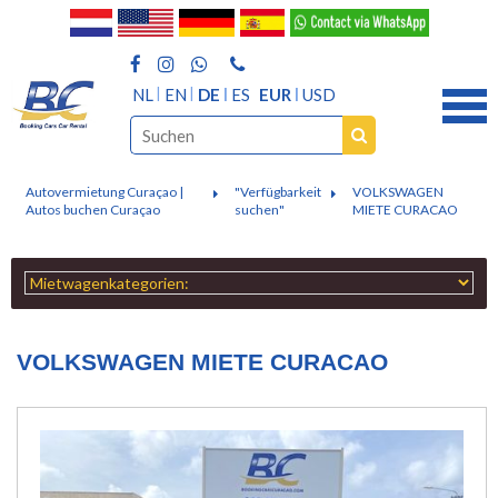
NL
EN
DE
ES
EUR
USD
Autovermietung Curaçao |
"Verfügbarkeit
VOLKSWAGEN
Autos buchen Curaçao
suchen"
MIETE CURACAO
VOLKSWAGEN MIETE CURACAO