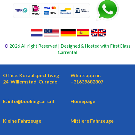
©
2026 All right Reserved | Designed & Hosted with FirstClass
Carrental
Office: Koraalspechtweg
Whatsapp nr.
24, Willemstad, Curaçao
+31639682807
E: info@bookingcars.nl
Homepage
Kleine Fahrzeuge
Mittlere Fahrzeuge