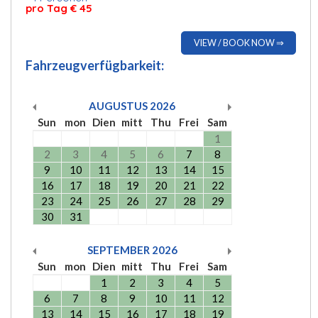
pro Tag € 45
VIEW / BOOK NOW ⇒
Fahrzeugverfügbarkeit:
AUGUSTUS
2026
Sun
mon
Dien
mitt
Thu
Frei
Sam
1
2
3
4
5
6
7
8
9
10
11
12
13
14
15
16
17
18
19
20
21
22
23
24
25
26
27
28
29
30
31
SEPTEMBER
2026
Sun
mon
Dien
mitt
Thu
Frei
Sam
1
2
3
4
5
6
7
8
9
10
11
12
13
14
15
16
17
18
19