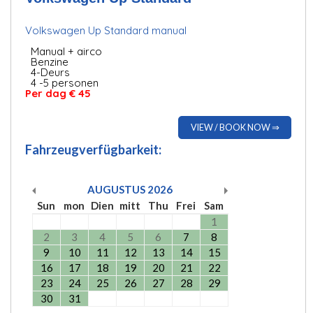
Volkswagen Up Standard manual
Manual + airco
Benzine
4-Deurs
4 -5 personen
Per dag € 45
VIEW / BOOK NOW ⇒
Fahrzeugverfügbarkeit:
AUGUSTUS
2026
Sun
mon
Dien
mitt
Thu
Frei
Sam
1
2
3
4
5
6
7
8
9
10
11
12
13
14
15
16
17
18
19
20
21
22
23
24
25
26
27
28
29
30
31