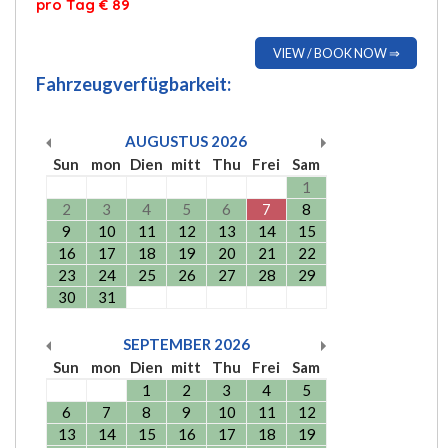
pro Tag € 89
VIEW / BOOK NOW ⇒
Fahrzeugverfügbarkeit:
AUGUSTUS
2026
Sun
mon
Dien
mitt
Thu
Frei
Sam
1
2
3
4
5
6
7
8
9
10
11
12
13
14
15
16
17
18
19
20
21
22
23
24
25
26
27
28
29
30
31
SEPTEMBER
2026
Sun
mon
Dien
mitt
Thu
Frei
Sam
1
2
3
4
5
6
7
8
9
10
11
12
13
14
15
16
17
18
19