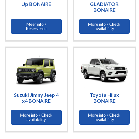
Up BONAIRE
GLADIATOR
BONAIRE
Meer info /
More info / Check
Reserveren
availability
Suzuki Jimny Jeep 4
Toyota Hilux
x4 BONAIRE
BONAIRE
More info / Check
More info / Check
availability
availability