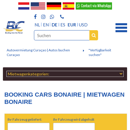
NL
EN
DE
ES
EUR
USD
Autovermietung Curaçao | Autos buchen
"Verfügbarkeit
Curaçao
suchen"
BOOKING CARS BONAIRE | MIETWAGEN
BONAIRE
Ihr Fahrzeug geliefert:
Ihr Fahrzeug wird abgeholt