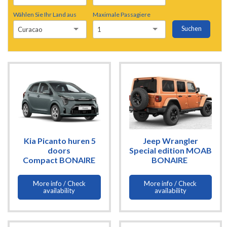
Wählen Sie Ihr Land aus
Maximale Passagiere
Suchen
Curacao
1
Kia Picanto huren 5
Jeep Wrangler
doors
Special edition MOAB
Compact BONAIRE
BONAIRE
More info / Check
More info / Check
availability
availability