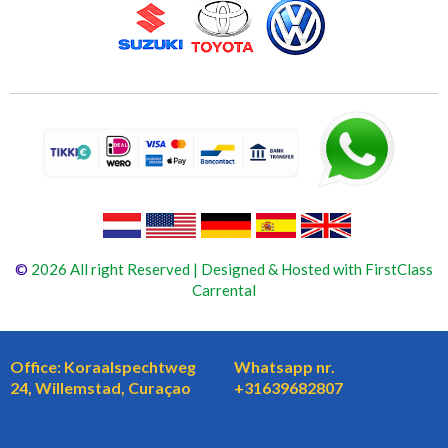
©
2026 All right Reserved | Designed & Hosted with FirstClass
Carrental
Office: Koraalspechtweg
Whatsapp nr.
24, Willemstad, Curaçao
+31639682807