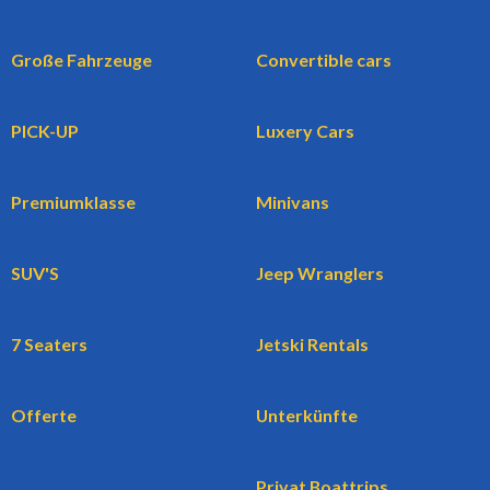
Große Fahrzeuge
Convertible cars
PICK-UP
Luxery Cars
Premiumklasse
Minivans
SUV'S
Jeep Wranglers
7 Seaters
Jetski Rentals
Offerte
Unterkünfte
Privat Boattrips