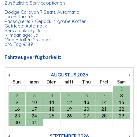
Zusätzliche Serviceoptionen
Dodge Caravan 7 Seats Automatic
Türen: Türen 5
Passagiere: 7 Gepäck: 4 große Koffer
Getriebe: Automatik
Servolenkung: Ja
Klimaanlage: Ja
Mindestalter: 23 Jahre
pro Tag € 89
Fahrzeugverfügbarkeit:
AUGUSTUS
2026
Sun
mon
Dien
mitt
Thu
Frei
Sam
1
2
3
4
5
6
7
8
9
10
11
12
13
14
15
16
17
18
19
20
21
22
23
24
25
26
27
28
29
30
31
SEPTEMBER
2026