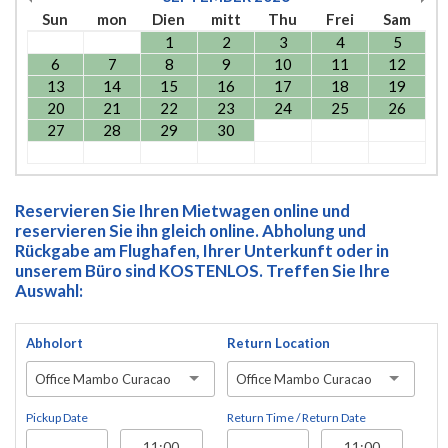
Sun
mon
Dien
mitt
Thu
Frei
Sam
1
2
3
4
5
6
7
8
9
10
11
12
13
14
15
16
17
18
19
20
21
22
23
24
25
26
27
28
29
30
Reservieren Sie Ihren Mietwagen online und
reservieren Sie ihn gleich online. Abholung und
Rückgabe am Flughafen, Ihrer Unterkunft oder in
unserem Büro sind KOSTENLOS. Treffen Sie Ihre
Auswahl:
Abholort
Return Location
Office Mambo Curacao
Office Mambo Curacao
Pickup Date
Return Time / Return Date