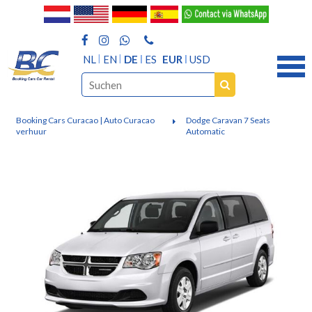
NL
EN
DE
ES
EUR
USD
Booking Cars Curacao | Auto Curacao
Dodge Caravan 7 Seats
verhuur
Automatic