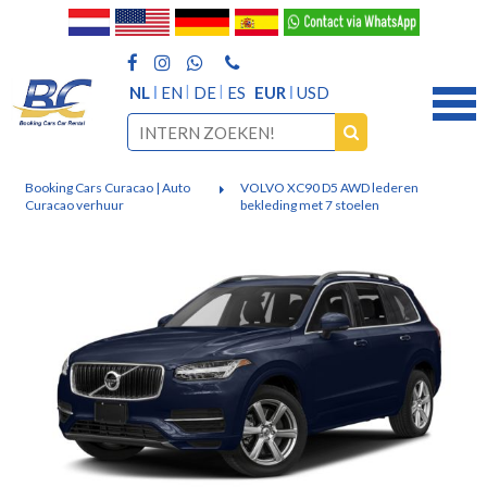
NL
EN
DE
ES
EUR
USD
Booking Cars Curacao | Auto
VOLVO XC90 D5 AWD lederen
Curacao verhuur
bekleding met 7 stoelen