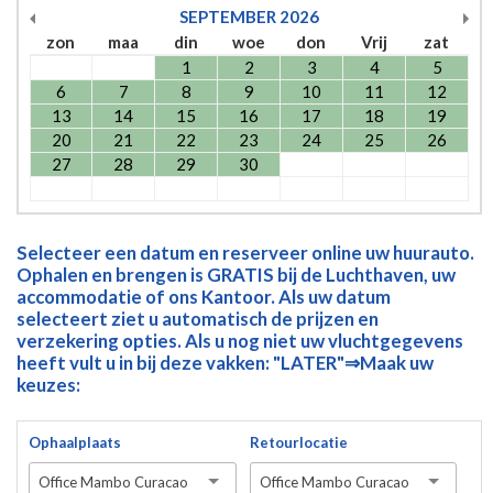
SEPTEMBER
2026
zon
maa
din
woe
don
Vrij
zat
1
2
3
4
5
6
7
8
9
10
11
12
13
14
15
16
17
18
19
20
21
22
23
24
25
26
27
28
29
30
Selecteer een datum en reserveer online uw huurauto.
Ophalen en brengen is GRATIS bij de Luchthaven, uw
accommodatie of ons Kantoor. Als uw datum
selecteert ziet u automatisch de prijzen en
verzekering opties. Als u nog niet uw vluchtgegevens
heeft vult u in bij deze vakken: "LATER"⇒Maak uw
keuzes:
Ophaalplaats
Retourlocatie
Office Mambo Curacao
Office Mambo Curacao