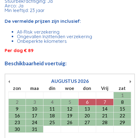
Stuurbekrachtiging: Ja
Airco: Ja
Min leeftijd: 23 jaar
De vermelde prijzen zijn inclusief:
All-Risk verzekering
Ongevallen Inzittenden verzekering
Onbeperkte kilometers
Per dag € 89
Beschikbaarheid voertuig:
AUGUSTUS
2026
zon
maa
din
woe
don
Vrij
zat
1
2
3
4
5
6
7
8
9
10
11
12
13
14
15
16
17
18
19
20
21
22
23
24
25
26
27
28
29
30
31