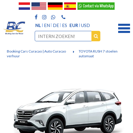
NL
EN
DE
ES
EUR
USD
Booking Cars Curacao | Auto Curacao
TOYOTA RUSH 7 stoelen
verhuur
automaat