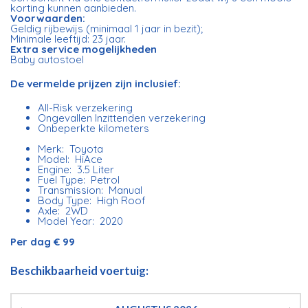
korting kunnen aanbieden.
Voorwaarden:
Geldig rijbewijs (minimaal 1 jaar in bezit);
Minimale leeftijd: 23 jaar.
Extra service mogelijkheden
Baby autostoel
De vermelde prijzen zijn inclusief:
All-Risk verzekering
Ongevallen Inzittenden verzekering
Onbeperkte kilometers
Merk: Toyota
Model: HiAce
Engine: 3.5 Liter
Fuel Type: Petrol
Transmission: Manual
Body Type: High Roof
Axle: 2WD
Model Year: 2020
Per dag € 99
Beschikbaarheid voertuig: