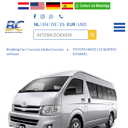
NL
EN
DE
ES
EUR
USD
Booking Cars Curacao | Auto Curacao
TOYOTA HIACE ( 12 SEATER )
verhuur
SCHAKEL