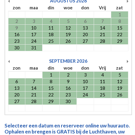
AUGUSTUS
2026
zon
maa
din
woe
don
Vrij
zat
1
2
3
4
5
6
7
8
9
10
11
12
13
14
15
16
17
18
19
20
21
22
23
24
25
26
27
28
29
30
31
SEPTEMBER
2026
zon
maa
din
woe
don
Vrij
zat
1
2
3
4
5
6
7
8
9
10
11
12
13
14
15
16
17
18
19
20
21
22
23
24
25
26
27
28
29
30
Selecteer een datum en reserveer online uw huurauto.
Ophalen en brengen is GRATIS bij de Luchthaven, uw