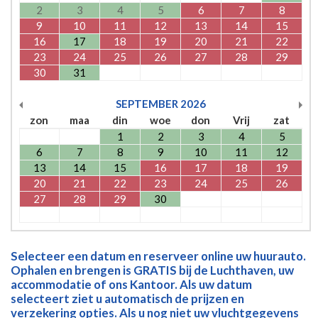
2
3
4
5
6
7
8
9
10
11
12
13
14
15
16
17
18
19
20
21
22
23
24
25
26
27
28
29
30
31
SEPTEMBER
2026
zon
maa
din
woe
don
Vrij
zat
1
2
3
4
5
6
7
8
9
10
11
12
13
14
15
16
17
18
19
20
21
22
23
24
25
26
27
28
29
30
Selecteer een datum en reserveer online uw huurauto.
Ophalen en brengen is GRATIS bij de Luchthaven, uw
accommodatie of ons Kantoor. Als uw datum
selecteert ziet u automatisch de prijzen en
verzekering opties. Als u nog niet uw vluchtgegevens