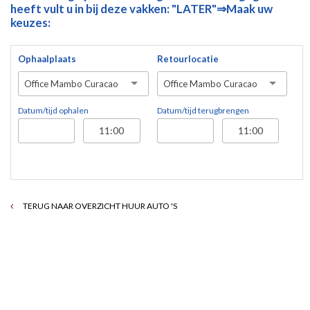
heeft vult u in bij deze vakken: "LATER"⇒Maak uw
keuzes:
Ophaalplaats
Retourlocatie
Office Mambo Curacao
Office Mambo Curacao
Datum/tijd ophalen
Datum/tijd terugbrengen
TERUG NAAR OVERZICHT HUUR AUTO 'S