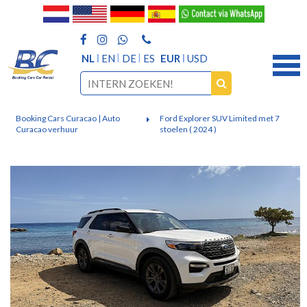
NL
EN
DE
ES
EUR
USD
Booking Cars Curacao | Auto
Ford Explorer SUV Limited met 7
Curacao verhuur
stoelen ( 2024 )