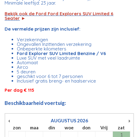
Minimale leeftijd: 23 jaar.
Bekijk ook de Ford Ford Explorers SUV Limited 6
Seater
►
De vermelde prijzen zijn inclusief:
Verzekeringen
Ongevallen Inzittenden verzekering
Onbeperkte kilometers
Ford Explorer SUV Limited Benzine / V6
Luxe SUV met veel laadruimte
Automaat
Airco
5 deuren
geschikt voor 6 tot 7 personen
Inclusief gratis breng- en haalservice
Per dag € 115
Beschikbaarheid voertuig:
AUGUSTUS
2026
zon
maa
din
woe
don
Vrij
zat
1