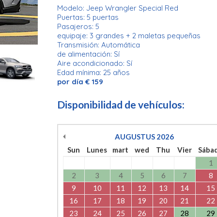
Modelo: Jeep Wrangler Special Red
Puertas: 5 puertas
Pasajeros: 5
equipaje: 3 grandes + 2 maletas pequeñas
Transmisión: Automática
de alimentación: Sí
Aire acondicionado: Sí
Edad mínima: 25 años
por día € 159
Disponibilidad de vehículos:
AUGUSTUS
2026
Sun
Lunes
mart
wed
Thu
Vier
Sába
1
2
3
4
5
6
7
8
9
10
11
12
13
14
15
16
17
18
19
20
21
22
23
24
25
26
27
28
29