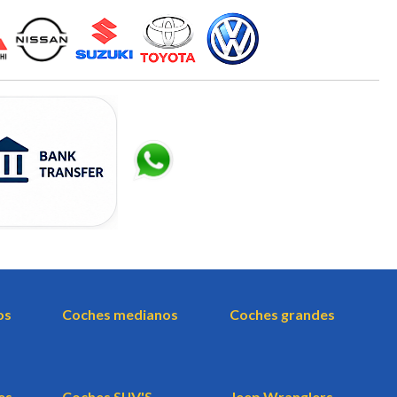
os
Coches medianos
Coches grandes
es
Coches SUV'S
Jeep Wranglers