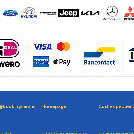
o@bookingcars.nl
Homepage
Coches pequeñ
 Cars
Coches de gama alta
Coches familiar