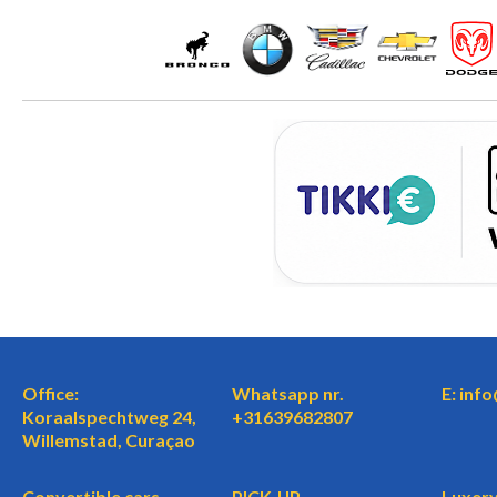
Office:
Whatsapp nr.
E: inf
Koraalspechtweg 24,
+31639682807
Willemstad, Curaçao
Convertible cars
PICK-UP
Luxery