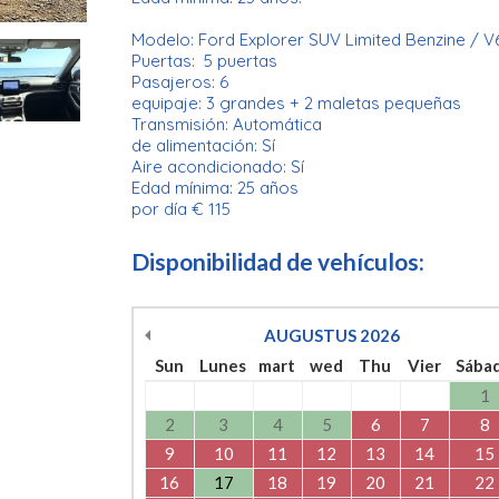
Modelo: Ford Explorer SUV Limited Benzine / V
Puertas: 5 puertas
Pasajeros: 6
equipaje: 3 grandes + 2 maletas pequeñas
Transmisión: Automática
de alimentación: Sí
Aire acondicionado: Sí
Edad mínima: 25 años
por día € 115
Disponibilidad de vehículos:
AUGUSTUS
2026
Sun
Lunes
mart
wed
Thu
Vier
Sába
1
2
3
4
5
6
7
8
9
10
11
12
13
14
15
16
17
18
19
20
21
22