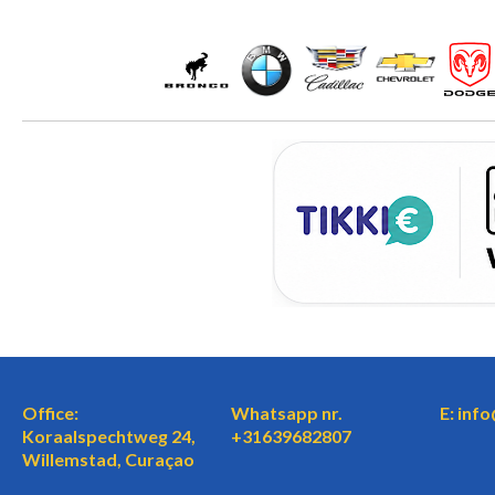
Office:
Whatsapp nr.
E: inf
Koraalspechtweg 24,
+31639682807
Willemstad, Curaçao