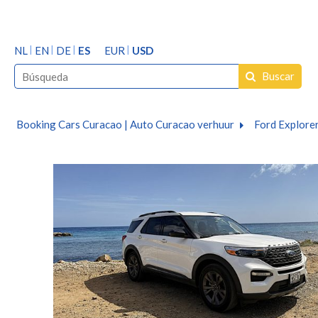
NL
EN
DE
ES
EUR
USD
Buscar
Booking Cars Curacao | Auto Curacao verhuur
Ford Explorer