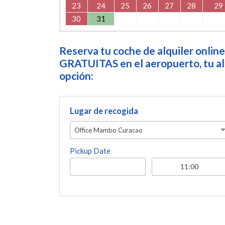
23
24
25
26
27
28
29
30
31
Reserva tu coche de alquiler online
GRATUITAS en el aeropuerto, tu alo
opción:
Lugar de recogida
Office Mambo Curacao
Pickup Date